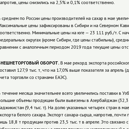
апротив, цены снизились на 2,5% и 0,1% соответственно.
 среднем по России цены производителей на сахар в мае увеличи
аксимальные цены зафиксированы в Сибири и на Северном Кавказ
оответственно. Минимальные цены на юге — 23 111 руб./т. С на
едеральных округах (кроме Сибири, где цены стабильны), средни
равнении с аналогичным периодом 2019 года текущие цены отс
ВНЕШНЕТОРГОВЫЙ ОБОРОТ.
В мае рекорд экспорта российског
оставил 127,9 тыс. т, что на 17,0% выше показателя за апрель 
чета торговли со странами ЕАЭС).
 течение месяца значительнее всего увеличились поставки в Узбе
ольшие объемы продукции были вывезены в Азербайджан (32,3 тыс
аджикистан (9,4 тыс. т). На долю указанных четырех стран в ма
кспорта белого сахара. Экспорт сахара-сырца, напротив, почти 
ишь 18,8 т продукции против 23,5 тыс. т в апреле. Это связано