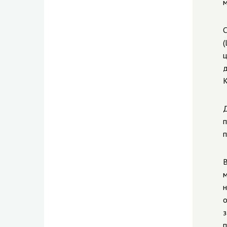
м
С
(
ц
д
К
Д
п
п
В
м
н
о
з
п