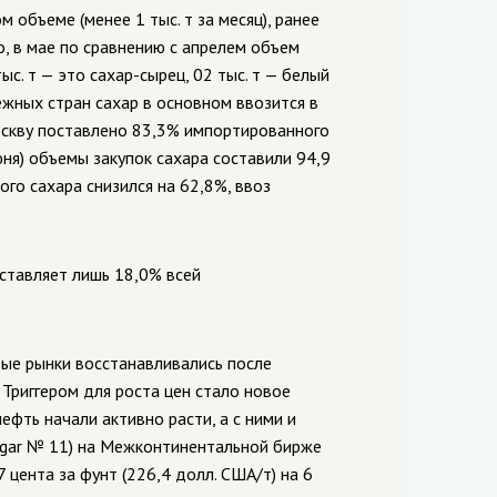
 объеме (менее 1 тыс. т за месяц), ранее
о, в мае по сравнению с апрелем объем
тыс. т — это сахар-сырец, 02 тыс. т — белый
ежных стран сахар в основном ввозится в
оскву поставлено 83,3% импортированного
юня) объемы закупок сахара составили 94,9
ого сахара снизился на 62,8%, ввоз
оставляет лишь 18,0% всей
ые рынки восстанавливались после
 Триггером для роста цен стало новое
фть начали активно расти, а с ними и
sugar № 11) на Межконтинентальной бирже
7 цента за фунт (226,4 долл. США/т) на 6