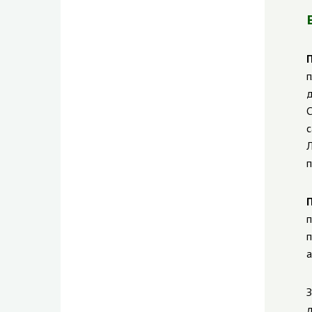
п
д
С
с
Л
п
п
п
а
З
д