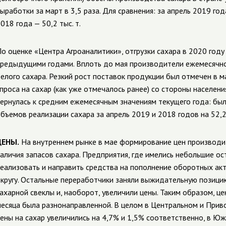
ыработки за март в 3,5 раза. Для сравнения: за апрель 2019 год
018 года — 50,2 тыс. т.
о оценке «Центра Агроаналитики», отгрузки сахара в 2020 году
редыдущими годами. Вплоть до мая производители ежемесячно
елого сахара. Резкий рост поставок продукции был отмечен в ма
проса на сахар (как уже отмечалось ранее) со стороны населени
ернулась к средним ежемесячным значениям текущего года: было
бъемов реализации сахара за апрель 2019 и 2018 годов на 52,
ЦЕНЫ.
На внутреннем рынке в мае формирование цен производит
аличия запасов сахара. Предприятия, где имелись небольшие ос
еализовать и направить средства на пополнение оборотных акт
кругу. Остальные переработчики заняли выжидательную позици
ахарной свеклы и, наоборот, увеличили цены. Таким образом, ц
есяца
была разнонаправленной. В целом в Центральном и Прив
ены на сахар увеличились на 4,7% и 1,5% соответственно, в Ю