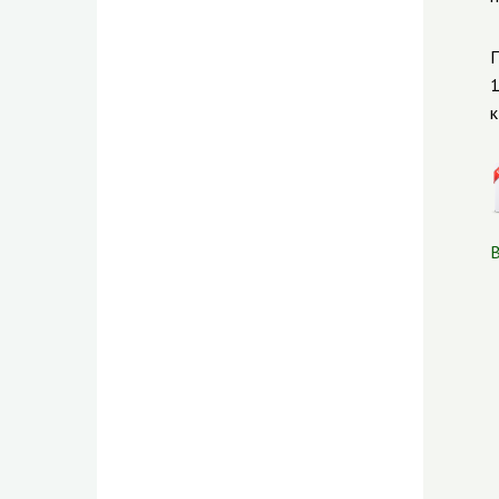
П
1
к
В