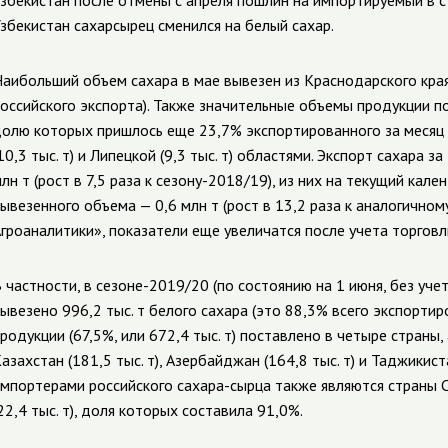
збекистан после отмены с апреля пошлин на импортируемый в стр
збекистан сахарсырец сменился на белый сахар.
аибольший объем сахара в мае вывезен из Краснодарского края:
оссийского экспорта). Также значительные объемы продукции п
олю которых пришлось еще 23,7% экспортированного за месяц са
10,3 тыс. т) и Липецкой (9,3 тыс. т) областями. Экспорт сахара 
лн т (рост в 7,5 раза к сезону-2018/19), из них на текущий ка
ывезенного объема — 0,6 млн т (рост в 13,2 раза к аналогично
гроаналитики», показатели еще увеличатся после учета торговли
 частности, в сезоне-2019/20 (по состоянию на 1 июня, без учет
ывезено 996,2 тыс. т белого сахара (это 88,3% всего экспортир
родукции (67,5%, или 672,4 тыс. т) поставлено в четыре страны, а
азахстан (181,5 тыс. т), Азербайджан (164,8 тыс. т) и Таджикист
мпортерами российского сахара-сырца также являются страны СНГ
22,4 тыс. т), доля которых составила 91,0%.