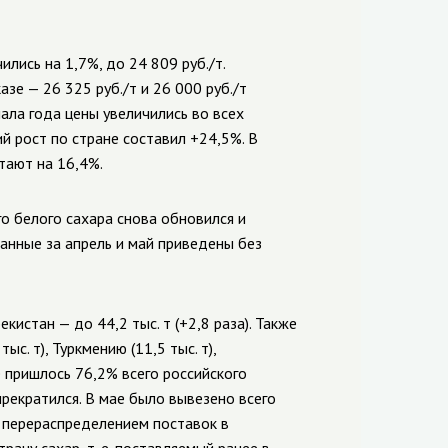
лись на 1,7%, до 24 809 руб./т.
е — 26 325 руб./т и 26 000 руб./т
чала года цены увеличились во всех
й рост по стране составил +24,5%. В
тают на 16,4%.
о белого сахара снова обновился и
(данные за апрель и май приведены без
кистан — до 44,2 тыс. т (+2,8 раза). Также
. т), Туркмению (11,5 тыс. т),
е пришлось 76,2% всего российского
прекратился. В мае было вывезено всего
 с перераспределением поставок в