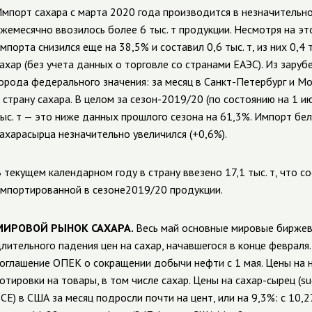
мпорт сахара с марта 2020 года производится в незначительном
жемесячно ввозилось более 6 тыс. т продукции. Несмотря на эт
мпорта снизился еще на 38,5% и составил 0,6 тыс. т, из них 0,4 
ахар (без учета данных о торговле со странами ЕАЭС). Из заруб
орода федерального значения: за месяц в Санкт-Петербург и М
 страну сахара. В целом за сезон-2019/20 (по состоянию на 1 и
ыс. т — это ниже данных прошлого сезона на 61,3%. Импорт бел
ахарасырца незначительно увеличился (+0,6%).
 текущем календарном году в страну ввезено 17,1 тыс. т, что с
мпортированной в сезоне2019/20 продукции.
МИРОВОЙ РЫНОК САХАРА.
Весь май основные мировые биржев
лительного падения цен на сахар, начавшегося в конце февраля.
оглашение ОПЕК о сокращении добычи нефти с 1 мая. Цены на не
отировки на товары, в том числе сахар. Цены на сахар-сырец (
ICE) в США за месяц подросли почти на цент, или на 9,3%: с 10,2