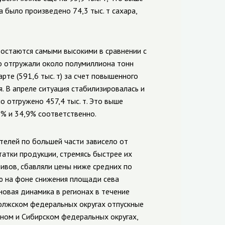
а было произведено 74,3 тыс. т сахара,
 остаются самыми высокими в сравнении с
 отгружали около полумиллиона тонн
рте (591,6 тыс. т) за счет повышенного
я. В апреле ситуация стабилизировалась и
 отгружено 457,4 тыс. т. Это выше
2% и 34,9% соответственно.
елей по большей части зависело от
татки продукции, стремясь быстрее их
ивов, сбавляли цены ниже средних по
ю на фоне снижения площади сева
еновая динамика в регионах
в течение
олжском федеральных округах отпускные
жном и Сибирском федеральных округах,