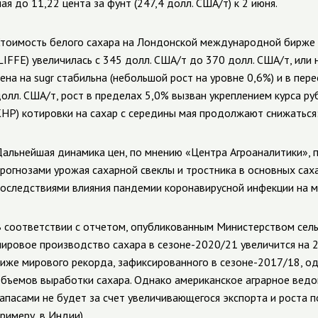
ая до 11,22 цента за фунт (247,4 долл. США/т) к 2 июня.
тоимость белого сахара на Лондонской международной бирже
LIFFE) увеличилась с 345 долл. США/т до 370 долл. США/т, или
ена на sugr стабильна (небольшой рост на уровне 0,6%) и в пе
олл. США/т, рост в пределах 5,0% вызван укреплением курса ру
НР) котировки на сахар с середины мая продолжают снижаться: 
альнейшая динамика цен, по мнению «Центра Агроаналитики», 
рогнозами урожая сахарной свеклы и тростника в основных са
оследствиями влияния пандемии коронавирусной инфекции на м
 соответствии с отчетом, опубликованным Министерством сель
ировое производство сахара в сезоне-2020/21 увеличится на 22
иже мирового рекорда, зафиксированного в сезоне-2017/18, 
бъемов выработки сахара. Однако американское аграрное ведо
апасами не будет за счет увеличивающегося экспорта и роста 
римеру, в Индии).