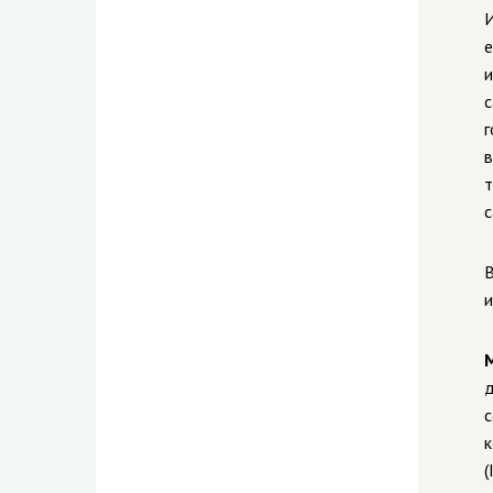
И
е
и
с
г
в
т
с
В
и
д
с
к
(