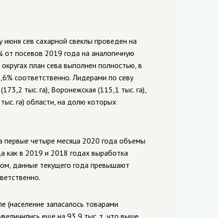
у июня сев сахарной свеклы проведен на
3% от посевов 2019 года на аналогичную
округах план сева выполнен полностью, в
,6% соответственно. Лидерами по севу
3,2 тыс. га), Воронежская (115,1 тыс. га),
,8 тыс. га) области, на долю которых
а первые четыре месяца 2020 года объемы
да как в 2019 и 2018 годах выработка
зом, данные текущего года превышают
тветственно.
ле (население запасалось товарами
величились еще на 93,9 тыс. т, что выше