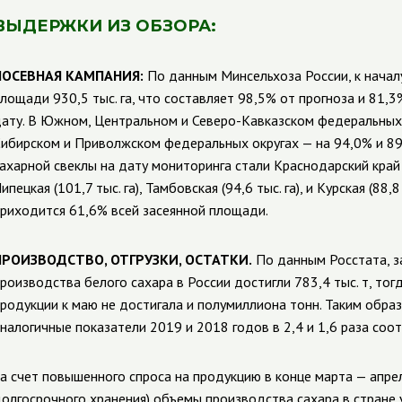
ВЫДЕРЖКИ ИЗ ОБЗОРА:
ПОСЕВНАЯ КАМПАНИЯ:
По данным Минсельхоза России, к начал
лощади 930,5 тыс. га, что составляет 98,5% от прогноза и 81,
ату. В Южном, Центральном и Северо-Кавказском федеральных 
ибирском и Приволжском федеральных округах — на 94,0% и 89
ахарной свеклы на дату мониторинга стали Краснодарский край (17
ипецкая (101,7 тыс. га), Тамбовская (94,6 тыс. га), и Курская (88
риходится 61,6% всей засеянной площади.
ПРОИЗВОДСТВО, ОТГРУЗКИ, ОСТАТКИ.
По данным Росстата, з
роизводства белого сахара в России достигли 783,4 тыс. т, тог
родукции к маю не достигала и полумиллиона тонн. Таким обра
налогичные показатели 2019 и 2018 годов в 2,4 и 1,6 раза соо
а счет повышенного спроса на продукцию в конце марта — апре
олгосрочного хранения) объемы производства сахара в стране у