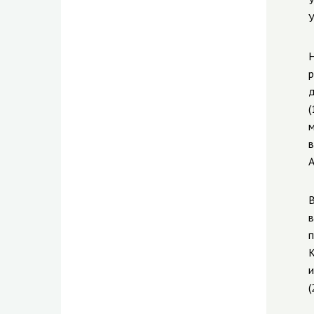
У
У
Н
р
д
(
м
в
А
В
в
п
К
и
(