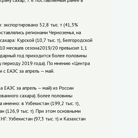
ану сахар, т. е. поставляемый ранее в
 экспортировано 52,8 тыс. т (41,3%
оставлялись регионами Черноземья, на
хара: Курской (10,7 тыс. т), Белгородской
за 10 месяцев сезона2019/20 превысил 1,1
лендарный год приходится более половины
му периоду 2019 года). По мнению «Центра
 с ЕАЭС за апрель — май.
а ЕАЭС за апрель — май) из России
ованного сахара). Более половины
 именно: в Узбекистан (199,2 тыс. т),
ан (126,9 тыс. т). При этом основными
: Узбекистан (97,3 тыс. т) и Казахстан