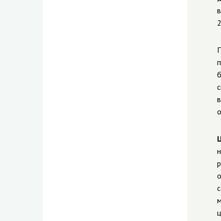
в
2
П
п
б
с
в
о
н
р
о
с
м
ц