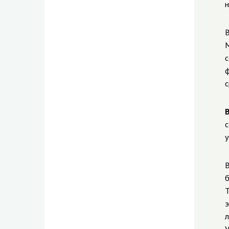
н
В
М
с
ф
с
с
у
В
б
Т
э
л