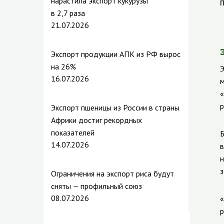
нарастила экспорт кукурузы
в 2,7 раза
21.07.2026
Экспорт продукции АПК из РФ вырос
на 26%
Э
16.07.2026
м
«
р
Экспорт пшеницы из России в страны
Африки достиг рекордных
показателей
Б
14.07.2026
в
н
з
Ограничения на экспорт риса будут
сняты — профильный союз
08.07.2026
«
р