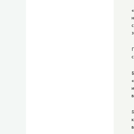
«
н
с
з
П
с
Б
«
и
в
Г
к
в