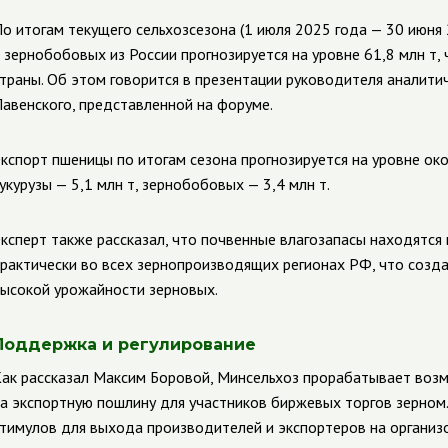
о итогам текущего сельхозсезона (1 июля 2025 года — 30 июня 
 зернобобовых из России прогнозируется на уровне 61,8 млн т,
траны. Об этом говорится в презентации руководителя аналити
авенского, представленной на форуме.
кспорт пшеницы по итогам сезона прогнозируется на уровне окол
укурузы — 5,1 млн т, зернобобовых — 3,4 млн т.
ксперт также рассказал, что почвенные влагозапасы находятся 
рактически во всех зернопроизводящих регионах РФ, что созд
ысокой урожайности зерновых.
Поддержка и регулирование
ак рассказал Максим Боровой, Минсельхоз прорабатывает воз
а экспортную пошлину для участников биржевых торгов зерном
тимулов для выхода производителей и экспортеров на организо