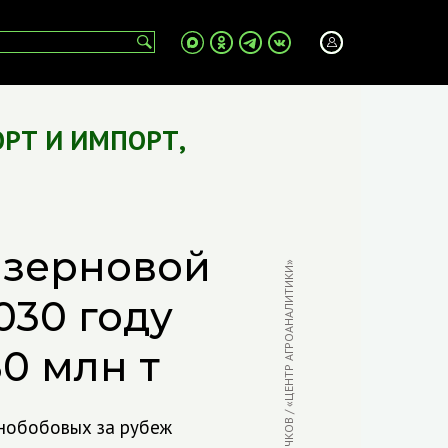
ОРТ И ИМПОРТ
,
 зерновой
ФОТО: В. БЫЧКОВ / «ЦЕНТР АГРОАНАЛИТИКИ»
030 году
0 млн т
рнобобовых за рубеж