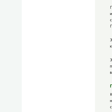
П
и
с
П
Э
к
Э
п
в
К
н
с