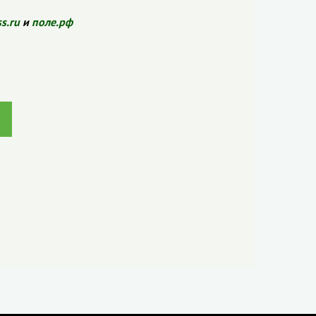
ss.ru
и
поле.рф