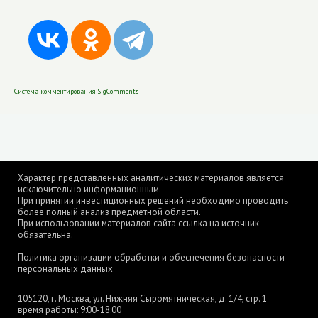
Система комментирования SigComments
Характер представленных аналитических материалов является
исключительно информационным.
При принятии инвестиционных решений необходимо проводить
более полный анализ предметной области.
При использовании материалов сайта ссылка на источник
обязательна.
Политика организации обработки и обеспечения безопасности
персональных данных
105120, г. Москва, ул. Нижняя Сыромятническая, д. 1/4, стр. 1
время работы: 9:00-18:00