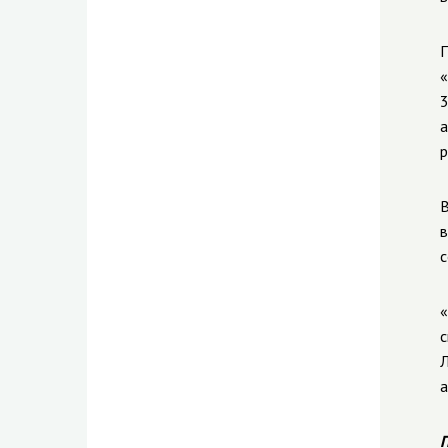
П
«
3
а
р
В
в
с
«
с
Л
а
П