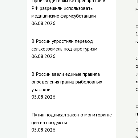
Производителям ветпрепаратов в
Т
РФ разрешили использовать
м
медицинские фармсубстанции
06.08.2026
«
1
В России упростили перевод
в
сельхозземель под агротуризм
06.08.2026
О
о
з
В России ввели единые правила
д
определения границ рыболовных
с
участков
05.08.2026
«
п
Путин подписал закон о мониторинге
с
цен на продукты
ф
05.08.2026
в