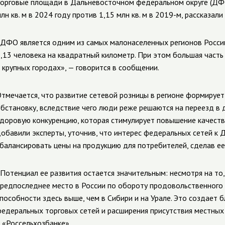
орговые площади в Дальневосточном федеральном округе (ДФО)
лн кв. м в 2024 году против 1,15 млн кв. м в 2019-м, рассказа
ДФО является одним из самых малонаселенных регионов России
,13 человека на квадратный километр. При этом большая часть
 крупных городах», — говорится в сообщении.
тмечается, что развитие сетевой розницы в регионе формируе
бстановку, вследствие чего люди реже решаются на переезд в 
доровую конкуренцию, которая стимулирует повышение качеств
обавили эксперты, уточнив, что интерес федеральных сетей к 
балансировать цены на продукцию для потребителей, сделав ее
Потенциал ее развития остается значительным: несмотря на то,
редпоследнее место в России по обороту продовольственного 
пособности здесь выше, чем в Сибири и на Урале. Это создает 
едеральных торговых сетей и расширения присутствия местных
 «Россельхозбанке».