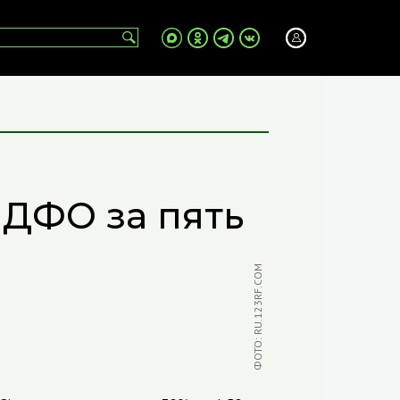
 ДФО за пять
ФОТО: RU.123RF.COM