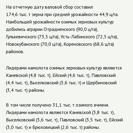
На отчетную дату валовой сбор составил
174,6 тыс. т зерна при средней урожайности 44,9 ц/га.
Наибольшей урожайности озимых зерновых культур
добились аграрии Отрадненского (90,0 ц/га),
Гулькевичского (73,5 ц/га), Усть-Лабинского (72,5 ц/га),
Новокубанского (70,0 ц/га), Кореновского (68,6 ц/га)
районов.
Лидерами намолота озимых зерновых культур являются
Каневской (4,8 тыс. т), Ейский (4,6 тыс. т), Павловский
(4,4 тыс. т), Выселковский (3,6 тыс. т) и Щербиновский
(3,4 тыс. т) районы.
В том числе получено 31,1 тыс. т озимого ячменя.
Лидерами намолота являются Каневской (3,8 тыс. т),
Выселковский (3,6 тыс. т), Павловский (3,5 тыс. т), Ейский
(3,0 тыс. т) и Брюховецкий (2,6 тыс. т) районы.