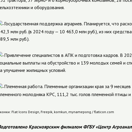
32 трактора, 57 зерно- и 6 кормоуборочных комбайнов, 28 пос
ельхозтехники и оборудования.
Государственная поддержка аграриев. Планируется, что расхо
42,3 млн руб. (в 2024 году — 10 463,0 млн руб.), из них средств
89,5 млн руб.).
Привлечение специалистов в АПК и подготовка кадров. В 20
оциальные выплаты на обустройство и 139 молодых семей и сп
а улучшение жилищных условий.
Племенная работа. Племенные организации края за 9 месяцев
леменного молодняка КРС, 111,2 тыс. голов племенной птицы и
конки: Flat Icons Design, Freepik, kornkun, mynamepong / flaticon.com
одготовлено Красноярским филиалом ФГБУ «Центр Агроанал