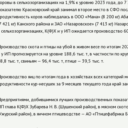
оровы в сельхозорганизациях на 1,9% к уровню 2023 года, до 7 
оказателю Красноярский край занимал второе место в СФО пос
родуктивность коров наблюдалась в ООО «Мана» (8 200 кг) Аба
7 421 кг) Канского района и ЗАО «Назаровское» (7 413 кг) Наза
 сельхозорганизациях, К(Ф)Х и у ИП ожидается производство 60
роизводство скота и птицы на убой в живом весе по итогам 202
 у ИП прогнозируется на уровне 188,6 тыс. т, в частности по кр
8,8 тыс. т, свиньям — 96,4 тыс. т, птице — 39,5 тыс. т.
роизводство яиц по итогам года в хозяйствах всех категорий м
родуктивности кур-несушек за 9 месяцев текущего года край з
редприятиями, добившимися лучших производственных показат
П глава К(Ф)Х Зубарева Н. В. (Шушенский район), в мясном ско
Ужурский район), в яичном птицеводстве — АО «Птицефабрика Б