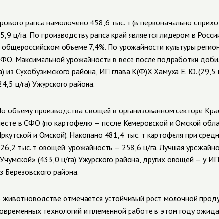
рового рапса намолочено 458,6 тыс. т (в первоначально оприх
5,9 ц/га. По производству рапса край является лидером в Росс
 общероссийском объеме 7,4%. По урожайности культуры регио
ФО. Максимальной урожайности в весе после подработки добилис
а) из Сухобузимского района, ИП глава К(Ф)Х Хамуха Е. Ю. (29,5
24,5 ц/га) Ужурского района.
о объему производства овощей в организованном секторе Крас
есте в СФО (по картофелю — после Кемеровской и Омской обла
ркутской и Омской). Накопано 481,4 тыс. т картофеля
при средн
26,2 тыс. т овощей,
урожайность — 258,6 ц/га
.
Лучшая урожайно
Учумской» (433,0 ц/га) Ужурского района, других овощей — у ИП г
з Березовского района.
 животноводстве отмечается устойчивый рост молочной проду
овременных технологий и племенной работе в этом году ожида