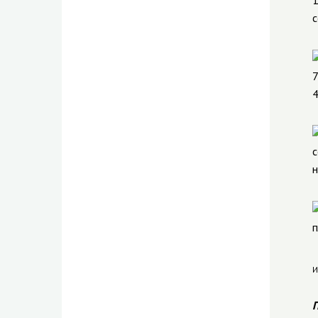
1
с
7
4
с
н
п
И
П