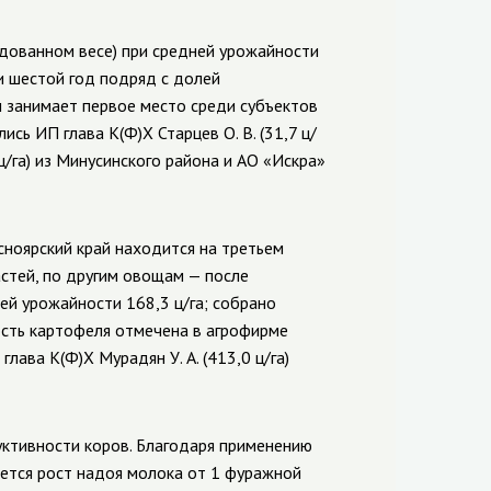
одованном весе) при средней урожайности
ии шестой год подряд с долей
н занимает первое место среди субъектов
ь ИП глава К(Ф)Х Старцев О. В. (31,7 ц/
 ц/га) из Минусинского
района и АО «Искра»
ноярский край находится на третьем
стей, по другим овощам — после
ей урожайности 168,3 ц/га;
собрано
сть картофеля отмечена в агрофирме
лава К(Ф)Х Мурадян У. А. (413,0 ц/га)
ктивности коров. Благодаря применению
ется рост надоя молока от 1 фуражной