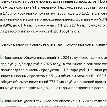
 регионе растет объем производства пищевых продуктов. Прогн
024 года составит 91,2 млрд руб. Так, ожидается рост выпуск
а 17,5% относительно показателя 2023 года, до 13,1 тыс. т; сли
астительного масла и его нерафинированных фракций — на 9,3%,
а 8,8%, до 61,4 тыс. т; муки — на 7,3%, до 217,4 тыс. т; жидко
ля детского питания, — на 6,2%, до 163,4 тыс. т.
 региональном минсельхозе отмечают положительное влияние н
П
овышение объема инвестиций. В 2024 году инвестиции в осн
лрд руб. (12,7 млрд руб. в 2023 году), в том числе в сельское хо
 производство пищевых продуктов — 1,5 млрд руб. (1,4 млрд ру
 инвестиционных проектов с общим объемом вложений 1 088,3 
 общим объемом инвестиций 775,2 млн руб. и в пищевой промышл
ланируется к завершению до конца года инвестпроект в растение
Повышение уровня технического обеспечения. В 2024 году с