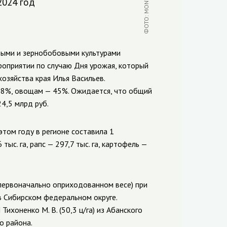
2024 год
выми и зернобобовыми культурами
роприятии по случаю Дня урожая, который
хозяйства края Илья Васильев.
58%, овощам — 45%. Ожидается, что общий
4,5 млрд руб.
том году в регионе составила 1
тыс. га, рапс — 297,7 тыс. га, картофель —
 первоначально оприходованном весе) при
в Сибирском федеральном округе.
хоненко М. В. (50,3 ц/га) из Абанского
го района.