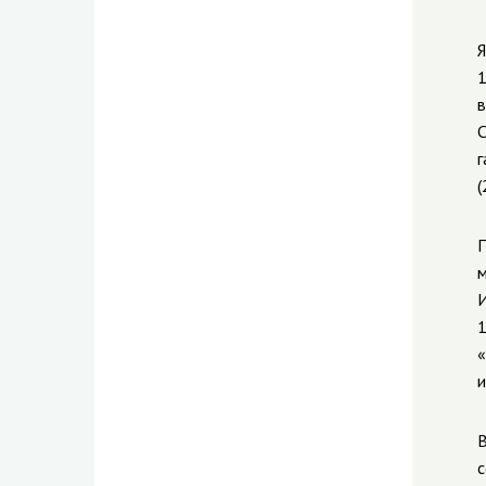
Я
1
в
С
г
(
П
м
И
1
«
и
В
с