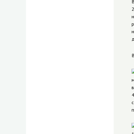
В
2
н
р
н
д
В
м
в
4
с
п