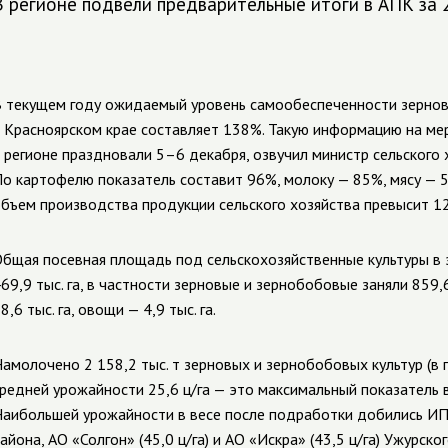
В регионе подвели предварительные итоги в АПК за 
 текущем году ожидаемый уровень самообеспеченности зерно
 Красноярском крае составляет 138%. Такую информацию на ме
 регионе праздновали 5–6 декабря, озвучил
министр сельского 
о картофелю показатель составит 96%, молоку — 85%, мясу — 
бъем производства продукции сельского хозяйства превысит 12
бщая посевная площадь под сельскохозяйственные культуры в э
69,9 тыс. га, в частности зерновые и зернобобовые заняли 859,6 
8,6 тыс. га, овощи — 4,9 тыс. га.
амолочено 2 158,2 тыс. т зерновых и зернобобовых культур (в
редней урожайности 25,6 ц/га — это максимальный показатель 
аибольшей урожайности в весе после подработки добились ИП Ти
айона, АО «Солгон» (45,0 ц/га) и АО «Искра» (43,5 ц/га) Ужурско