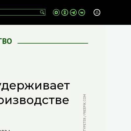
ТВО
удерживает
оизводстве
ФОТО: MONTYPETER / FREEPIK.COM