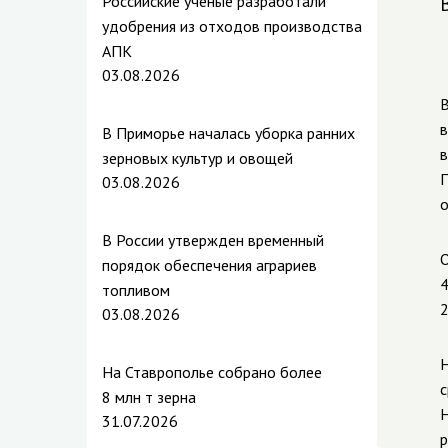
Российские ученые разработали
удобрения из отходов производства
АПК
03.08.2026
В
в
В Приморье началась уборка ранних
в
зерновых культур и овощей
П
03.08.2026
о
В России утвержден временный
О
порядок обеспечения аграриев
4
топливом
2
03.08.2026
Н
На Ставрополье собрано более
с
8 млн т зерна
Н
31.07.2026
р