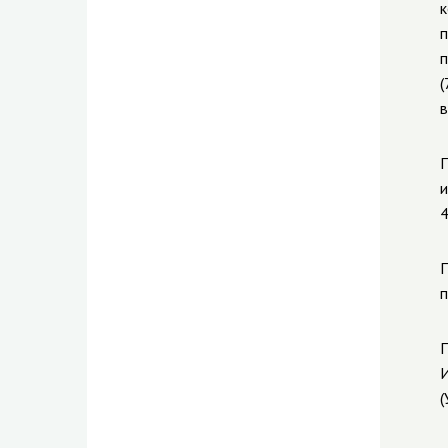
к
п
п
(
в
П
и
4
П
п
П
И
(