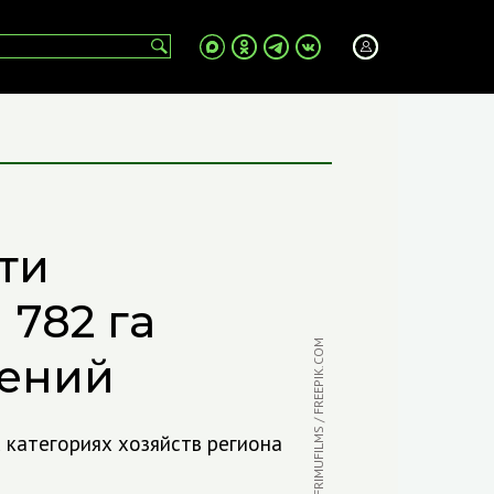
ти
 782 га
ФОТО: FRIMUFILMS / FREEPIK.COM
дений
категориях хозяйств региона