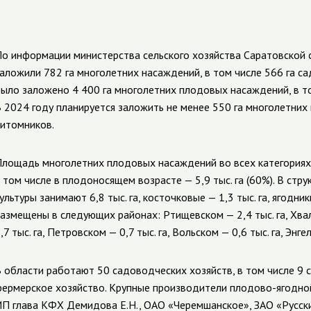
о информации министерства сельского хозяйства Саратовской о
заложили
782 га многолетних насаждений
, в том числе 566 га с
ыло заложено 4 400 га многолетних плодовых насаждений, в то
 2024 году планируется заложить не менее 550 га многолетних
итомников.
лощадь многолетних плодовых насаждений во всех категориях хо
 том числе в плодоносящем возрасте — 5,9 тыс. га (60%). В ст
ультуры занимают 6,8 тыс. га, косточковые — 1,3 тыс. га, ягодни
азмещены в следующих районах: Ртищевском — 2,4 тыс. га, Хвалы
,7 тыс. га, Петровском — 0,7 тыс. га, Вольском — 0,6 тыс. га, Энгел
 области работают 50 садоводческих хозяйств, в том числе 9 с
ермерское хозяйство. Крупные производители плодово-ягодно
П глава КФХ Демидова Е.Н., ОАО «Черемшанское», ЗАО «Русск