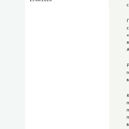
с
П
с
«
я
А
Р
г
в
К
п
п
п
в