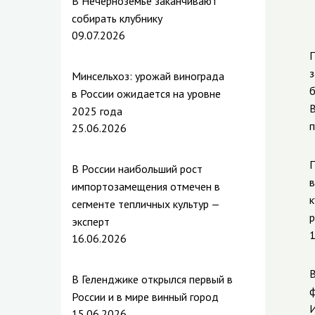
В Нечерноземье заканчивают
собирать клубнику
09.07.2026
П
Минсельхоз: урожай винограда
б
в России ожидается на уровне
В
2025 года
п
25.06.2026
П
В России наибольший рост
в
импортозамещения отмечен в
к
сегменте тепличных культур —
р
эксперт
1
16.06.2026
В
В Геленджике открылся первый в
ф
России и в мире винный город
И
15.06.2026