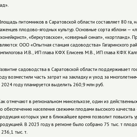
ад».
лощадь питомников в Саратовской области составляет 80 га, н
аженцев плодово-ягодных культур. Основные сорта яблони — «л
хонейкрисп», «беркутовское», «северный синап», «кортланд». 
вляются: ООО «Опытная станция садоводства» Гагаринского ра
мпилогова И.В., ИП глава КФХ Елисеев М.В., ИП глава КФХ Кал
азвитие садоводства в Саратовской области поддерживает гос
оду возместили часть затрат на закладку и уход за многолетни
 2024 году планируется выделить 260,9 млн руб.
ак отмечают в региональном минсельхозе, один из действенны
о обеспечению населения свежими плодами высокого качества 
родукция которых уже в ближайшее время позволит повысить у
родукцией. В 2023 году в регионе было собрано 75 тыс. т плод
 236,1 тыс. т.