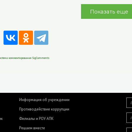
Показать еще
истема комментирования SigComments
Информация об учреждении
Противодействие коррупции
ик
Филиалы и РОУ АПК
Решаем вместе