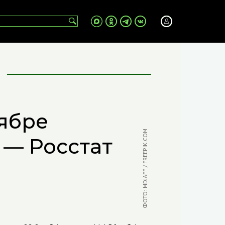
оябре
ФОТО: MDJAFF / FREEPIK.COM
 — Росстат