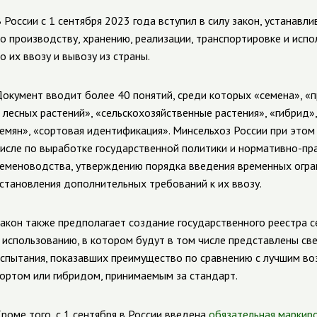
 России с 1 сентября 2023 года вступил в силу закон, устанав
о производству, хранению, реализации, транспортировке и испо
о их ввозу и вывозу из страны.
окумент вводит более 40 понятий, среди которых «семена», «
 лесных растений», «сельскохозяйственные растения», «гибрид»
емян», «сортовая идентификация». Минсельхоз России при этом
исле по выработке государственной политики и нормативно-пр
еменоводства, утверждению порядка введения временных огран
становления дополнительных требований к их ввозу.
акон также предполагает создание государственного реестра 
 использованию, в котором будут в том числе представлены св
спытания, показавших преимущество по сравнению с лучшим в
ортом или гибридом, принимаемым за стандарт.
роме того, с 1 сентября в России введена
обязательная маркир