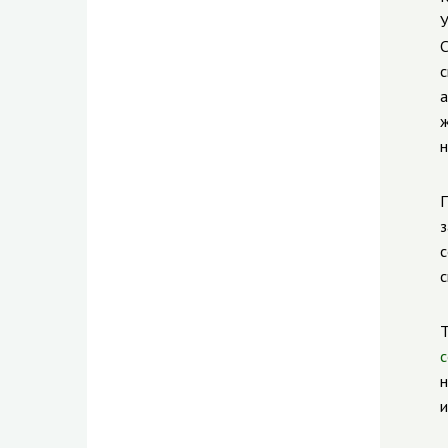
У
С
с
а
ж
н
П
з
с
с
Т
с
н