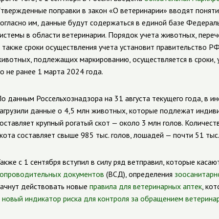
твержденные поправки в закон «О ветеринарии» вводят поняти
огласно им, данные будут содержаться в единой базе Федера
истемы в области ветеринарии. Порядок учета животных, пере
 также сроки осуществления учета установит правительство РФ.
ивотных, подлежащих маркированию, осуществляется в сроки, 
о не ранее 1 марта 2024 года.
о данным Россельхознадзора на 31 августа текущего года, в 
агрузили данные о 4,5 млн животных, которые подлежат индиви
оставляет крупный рогатый скот — около 3 млн голов. Количест
кота составляет свыше 985 тыс. голов, лошадей — почти 51 тыс.
акже с 1 сентября вступил в силу ряд ветправил, которые каса
опроводительных документов
(ВСД), определения
зоосанитарн
ачнут действовать новые
правила для ветеринарных аптек
, ко
и
новый индикатор риска для контроля за обращением ветерина