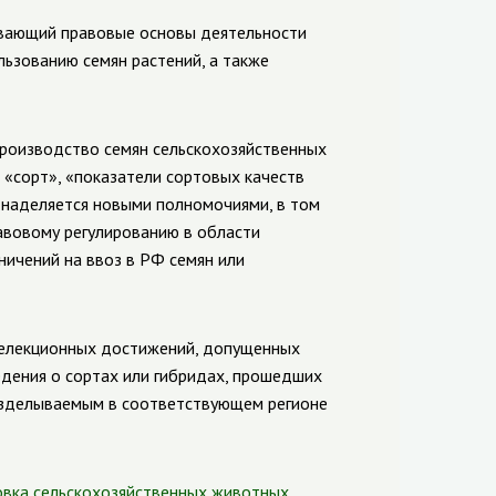
ливающий правовые основы деятельности
льзованию семян растений, а также
производство семян сельскохозяйственных
, «сорт», «показатели сортовых качеств
 наделяется новыми полномочиями, в том
авовому регулированию в области
ичений на ввоз в РФ семян или
селекционных достижений, допущенных
едения о сортах или гибридах, прошедших
озделываемым в соответствующем регионе
овка сельскохозяйственных животных
.