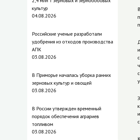
2,4 млн т зерновых и зернобобовых
культур
В
04.08.2026
п
п
Российские ученые разработали
удобрения из отходов производства
Д
АПК
и
03.08.2026
с
ч
с
В Приморье началась уборка ранних
у
зерновых культур и овощей
03.08.2026
З
к
В России утвержден временный
и
порядок обеспечения аграриев
с
топливом
03.08.2026
К