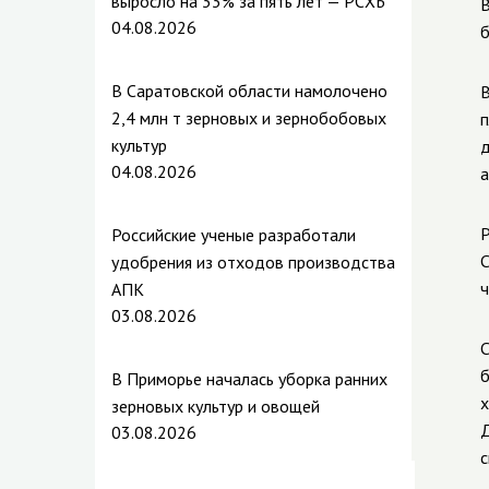
выросло на 33% за пять лет — РСХБ
В
04.08.2026
б
В Саратовской области намолочено
В
2,4 млн т зерновых и зернобобовых
п
культур
д
04.08.2026
а
Р
Российские ученые разработали
С
удобрения из отходов производства
ч
АПК
03.08.2026
С
б
В Приморье началась уборка ранних
х
зерновых культур и овощей
Д
03.08.2026
с