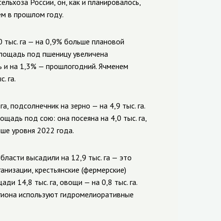
льхоза России, он, как и планировалось,
ем в прошлом году.
 тыс. га — на 0,9% больше плановой
площадь под пшеницу увеличена
ь и на 1,3% — прошлогодний. Ячменем
. га.
, подсолнечник на зерно — на 4,9 тыс. га.
щадь под сою: она посеяна на 4,0 тыс. га,
ьше уровня 2022 года.
ласти высадили на 12,9 тыс. га — это
анизации, крестьянские (фермерские)
 14,8 тыс. га, овощи — на 0,8 тыс. га.
гиона используют гидромелиоративные