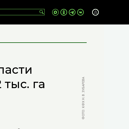
ласти
тыс. га
ФОТО: КФХ Н. В. ЗУБАРЕВА