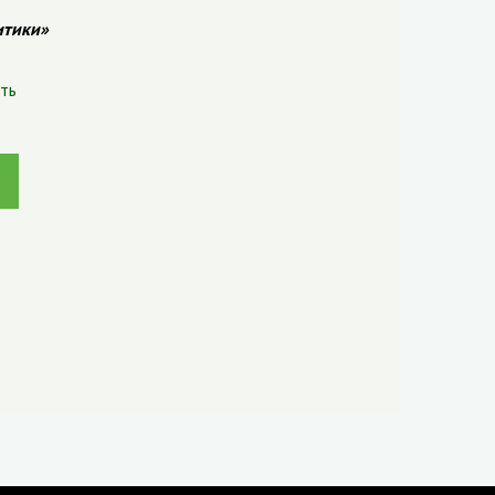
итики»
ть