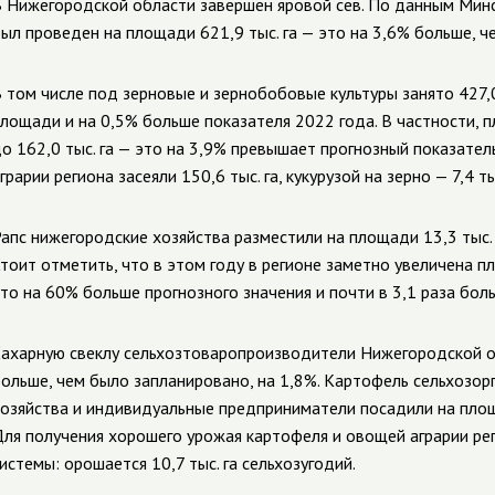
 Нижегородской области завершен яровой сев. По данным Минсе
ыл проведен на площади 621,9 тыс. га — это на 3,6% больше, ч
 том числе под зерновые и зернобобовые культуры занято 427,0
лощади и на 0,5% больше показателя 2022 года. В частности, 
о 162,0 тыс. га — это на 3,9% превышает прогнозный показател
грарии региона засеяли 150,6 тыс. га, кукурузой на зерно — 7,4 тыс
апс нижегородские хозяйства разместили на площади 13,3 тыс. га
тоит отметить, что в этом году в регионе заметно увеличена пло
то на 60% больше прогнозного значения и почти в 3,1 раза бол
ахарную свеклу сельхозтоваропроизводители Нижегородской об
ольше, чем было запланировано, на 1,8%. Картофель сельхозорг
озяйства и индивидуальные предприниматели посадили на площади
ля получения хорошего урожая картофеля и овощей аграрии ре
истемы: орошается 10,7 тыс. га сельхозугодий.