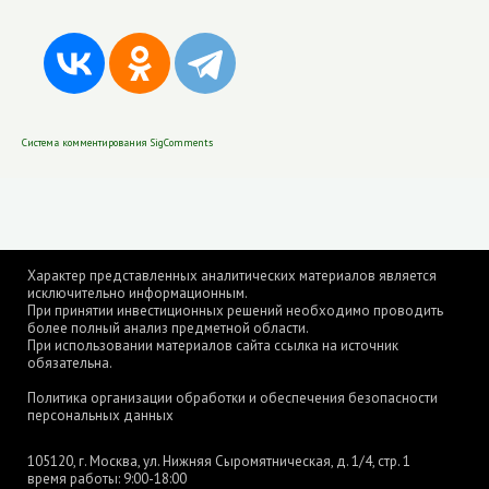
Система комментирования SigComments
Характер представленных аналитических материалов является
исключительно информационным.
При принятии инвестиционных решений необходимо проводить
более полный анализ предметной области.
При использовании материалов сайта ссылка на источник
обязательна.
Политика организации обработки и обеспечения безопасности
персональных данных
105120, г. Москва, ул. Нижняя Сыромятническая, д. 1/4, стр. 1
время работы: 9:00-18:00