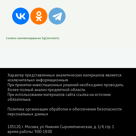
Система комментирования SigComments
Характер представленных аналитических материалов является
исключительно информационным.
При принятии инвестиционных решений необходимо проводить
более полный анализ предметной области.
При использовании материалов сайта ссылка на источник
обязательна.
Политика организации обработки и обеспечения безопасности
персональных данных
105120, г. Москва, ул. Нижняя Сыромятническая, д. 1/4, стр. 1
время работы: 9:00-18:00