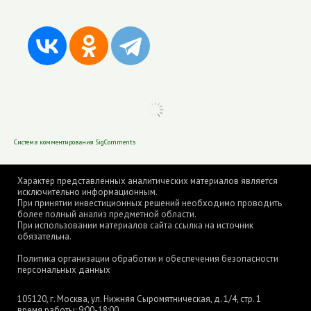
Система комментирования SigComments
Характер представленных аналитических материалов является
исключительно информационным.
При принятии инвестиционных решений необходимо проводить
более полный анализ предметной области.
При использовании материалов сайта ссылка на источник
обязательна.
Политика организации обработки и обеспечения безопасности
персональных данных
105120, г. Москва, ул. Нижняя Сыромятническая, д. 1/4, стр. 1
время работы: 9:00-18:00