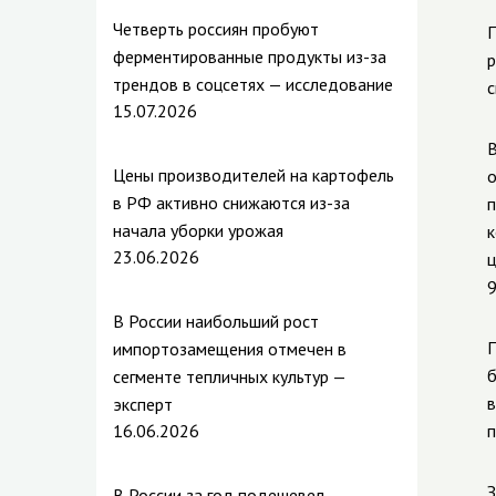
Четверть россиян пробуют
П
ферментированные продукты из-за
р
трендов в соцсетях — исследование
с
15.07.2026
В
Цены производителей на картофель
о
в РФ активно снижаются из-за
п
начала уборки урожая
к
23.06.2026
ц
9
В России наибольший рост
П
импортозамещения отмечен в
б
сегменте тепличных культур —
в
эксперт
16.06.2026
п
З
В России за год подешевел