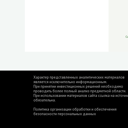
С
Характер представленных аналитических материалов
является исключительно информационным.
При принятии инвестиционных решений необходимо
проводить более полный анализ предметной области.
При использовании материалов сайта ссылка на источн
обязательна.
Политика организации обработки и обеспечения
безопасности персональных данных