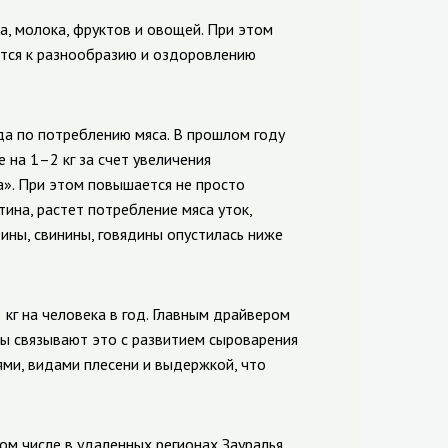
а, молока, фруктов и овощей. При этом
ятся к разнообразию и оздоровлению
да по потреблению мяса. В прошлом году
е на 1–2 кг за счет увеличения
а». При этом повышается не просто
ина, растет потребление мяса уток,
тины, свинины, говядины опустилась ниже
кг на человека в год. Главным драйвером
ты связывают это с развитием сыроварения
ми, видами плесени и выдержкой, что
ом числе в удаленных регионах Зауралья