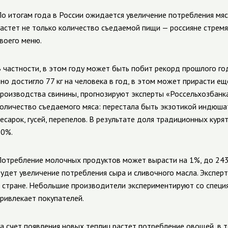
о итогам года в России ожидается увеличение потребления мяс
астет не только количество съедаемой пищи — россияне стрем
воего меню.
 частности, в этом году может быть побит рекорд прошлого го
но достигло 77 кг на человека в год, в этом может прирасти ещ
роизводства свинины, прогнозируют эксперты «Россельхозбанк
оличество съедаемого мяса: перестала быть экзотикой индюшат
есарок, гусей, перепелов. В результате доля традиционных куря
0%.
отребление молочных продуктов может вырасти на 1%, до 243 
удет увеличение потребления сыра и сливочного масла. Экспер
 стране. Небольшие производители экспериментируют со специя
ривлекает покупателей.
а счет появления новых теплиц растет потребление овощей, в т