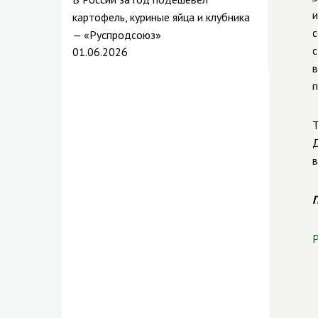
и
картофель, куриные яйца и клубника
с
— «Руспродсоюз»
с
01.06.2026
в
п
Т
Д
в
П
Р