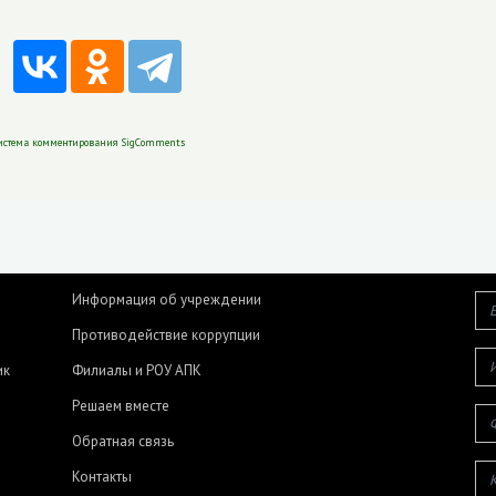
истема комментирования SigComments
Информация об учреждении
Противодействие коррупции
ик
Филиалы и РОУ АПК
Решаем вместе
Обратная связь
Контакты