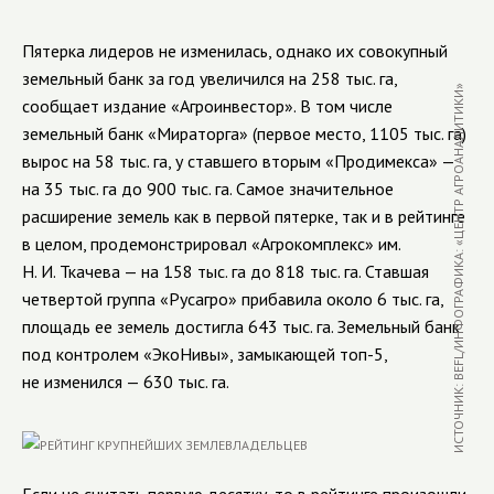
Пятерка лидеров не изменилась, однако их совокупный
земельный банк за год увеличился на 258 тыс. га,
ИСТОЧНИК: BEFL/ИНФОГРАФИКА: «ЦЕНТР АГРОАНАЛИТИКИ»
сообщает издание «Агроинвестор». В том числе
земельный банк «Мираторга» (первое место, 1105 тыс. га)
вырос на 58 тыс. га, у ставшего вторым «Продимекса» —
на 35 тыс. га до 900 тыс. га. Самое значительное
расширение земель как в первой пятерке, так и в рейтинге
в целом, продемонстрировал «Агрокомплекс» им.
Н. И. Ткачева — на 158 тыс. га до 818 тыс. га. Ставшая
четвертой группа «Русагро» прибавила около 6 тыс. га,
площадь ее земель достигла 643 тыс. га. Земельный банк
под контролем «ЭкоНивы», замыкающей топ-5,
не изменился — 630 тыс. га.
Если не считать первую десятку, то в рейтинге произошли