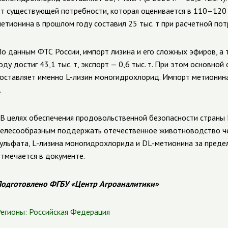
т существующей потребности, которая оценивается в 110–120 т
етионина в прошлом году составил 25 тыс. т при расчетной пот
По данным ФТС России, импорт лизина и его сложных эфиров, а
оду достиг 43,1 тыс. т, экспорт — 0,6 тыс. т. При этом основно
оставляет именно L-лизин моногидрохлорид. Импорт метионина с
.
В целях обеспечения продовольственной безопасности страны 
елесообразным поддержать отечественное животноводство чер
ульфата, L-лизина моногидрохлорида и DL-метионина за преде
тмечается в документе.
одготовлено ФГБУ «Центр Агроаналитики»
егионы:
Российская Федерация