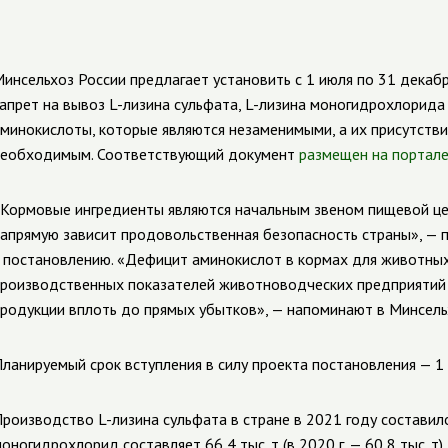
инсельхоз России предлагает установить с 1 июля по 31 дека
апрет на вывоз L-лизина сульфата, L-лизина моногидрохлорида
минокислоты, которые являются незаменимыми, а их присутств
еобходимым. Соответствующий документ
размещен на портале 
Кормовые ингредиенты являются начальным звеном пищевой цепо
апрямую зависит продовольственная безопасность страны», — п
 постановлению. «Дефицит аминокислот в кормах для животных
роизводственных показателей животноводческих предприятий и
родукции вплоть до прямых убытков», — напоминают в Минсель
ланируемый срок вступления в силу проекта постановления — 1
роизводство L-лизина сульфата в стране в 2021 году составило 
оногидрохлорид составляет 66,4 тыс. т (в 2020 г. — 60,8 тыс. т