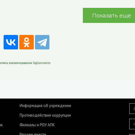
Показать еще
истема комментирования SigComments
Информация об учреждении
Противодействие коррупции
ик
Филиалы и РОУ АПК
Решаем вместе