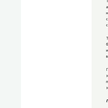
Т
а
н
с
с
Т
б
и
в
П
з
п
з