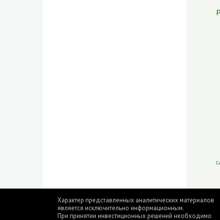
Р
С
Характер представленных аналитических материалов
является исключительно информационным.
При принятии инвестиционных решений необходимо