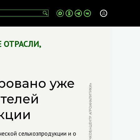
 ОТРАСЛИ
,
ровано уже
ФОТО: В. БЫЧКОВ/«ЦЕНТР АГРОАНАЛИТИКИ»
ителей
кции
ической сельхозпродукции и о