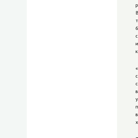
р
В
т
6
с
и
к
«
с
с
в
у
п
в
х