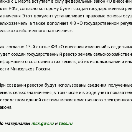
акже с 1 марта вступает в силу федеральный закон
«О внесении
кты РФ»
, согласно которому будет создан государственный ре
азначения. Этот документ устанавливает правовые основы осу
ельхозземель, а также дополняет ФЗ «О государственном регу
ельскохозяйственного назначения».
ак, согласно 15-й статье ФЗ «О внесении изменений в отдельн
удет создан государственный реестр земель сельскохозяйствен
нформацию о состоянии этих земель, об их использовании и ины
ести Минсельхоз России.
ри создании реестра будут использованы сведения, полученные
емель сельхозназначения, в том числе и в ходе учета показате
осредством единой системы межведомственного электронного 
акона.
По материалам
mcx.gov.ru
и
tass.ru