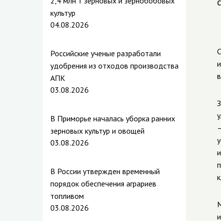
2,4 млн т зерновых и зернобобовых
культур
04.08.2026
С
Российские ученые разработали
и
удобрения из отходов производства
в
АПК
03.08.2026
З
у
В Приморье началась уборка ранних
—
зерновых культур и овощей
у
03.08.2026
и
п
В России утвержден временный
к
порядок обеспечения аграриев
топливом
М
03.08.2026
и