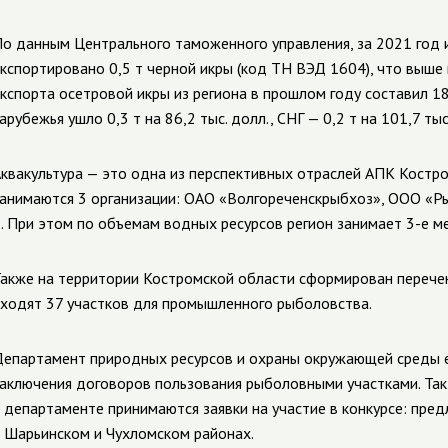
о данным Центрального таможенного управления, за 2021 год 
кспортировано 0,5 т черной икры (код ТН ВЭД 1604), что выше 
кспорта осетровой икры из региона в прошлом году составил 187
арубежья ушло 0,3 т на 86,2 тыс. долл., СНГ — 0,2 т на 101,7 тыс
квакультура — это одна из перспективных отраслей АПК Костр
анимаются 3 организации: ОАО «Волгореченскрыбхоз», ООО «Ры
. При этом по объемам водных ресурсов регион занимает 3-е м
акже на территории Костромской области сформирован перече
ходят 37 участков для промышленного рыболовства.
епартамент природных ресурсов и охраны окружающей среды е
аключения договоров пользования рыболовными участками. Так,
 департаменте принимаются заявки на участие в конкурсе: пред
 Шарьинском и Чухломском районах.