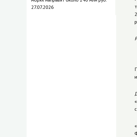
т
27.07.2026
2
р
Р
П
и
Д
«
с
«
Ф