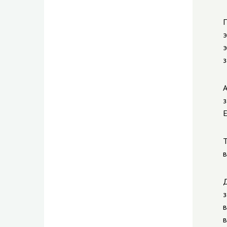
П
э
э
з
А
з
Е
Т
в
Д
з
в
в