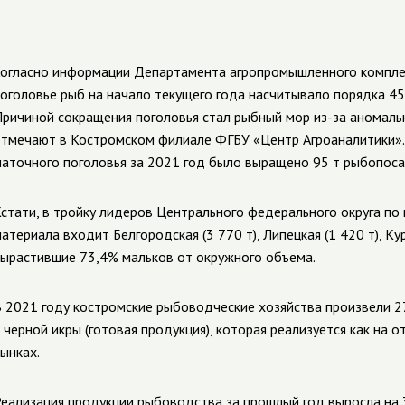
огласно информации Департамента агропромышленного компле
оголовье рыб на начало текущего года насчитывало порядка 45,9 
ричиной сокращения поголовья стал рыбный мор из-за аномальн
тмечают в Костромском филиале ФГБУ «Центр Агроаналитики».
аточного поголовья за 2021 год было выращено 95 т рыбопоса
стати, в тройку лидеров Центрального федерального округа п
атериала входит Белгородская (3 770 т), Липецкая (1 420 т), Ку
ырастившие 73,4% мальков от окружного объема.
 2021 году костромские рыбоводческие хозяйства произвели 2
 черной икры (готовая продукция), которая реализуется как на
ынках.
еализация продукции рыбоводства за прошлый год выросла на 