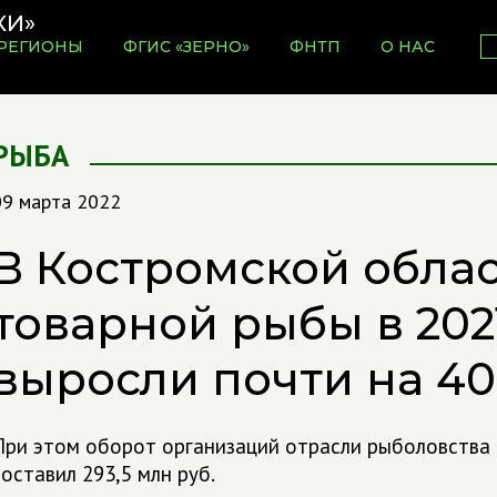
РЕГИОНЫ
ФГИС «ЗЕРНО»
ФНТП
О НАС
РЫБА
09 марта 2022
В Костромской обла
товарной рыбы в 202
выросли почти на 4
При этом оборот организаций отрасли рыболовства 
составил 293,5 млн руб.