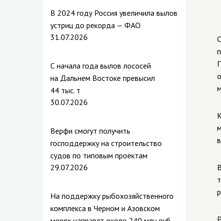
В 2024 году Россия увеличила вылов
устриц до рекорда — ФАО
31.07.2026
С
п
П
С начала года вылов лососей
о
на Дальнем Востоке превысил
м
44 тыс. т
30.07.2026
К
м
Верфи смогут получить
в
господдержку на строительство
судов по типовым проектам
29.07.2026
В
т
р
На поддержку рыбохозяйственного
комплекса в Черном и Азовском
Р
морях направят около 240 млн руб.