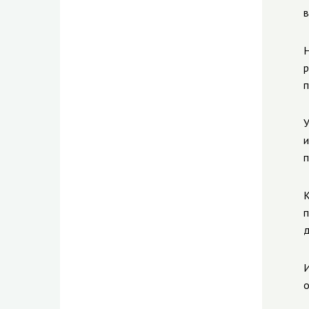
в
Н
р
п
У
и
п
К
п
д
И
о