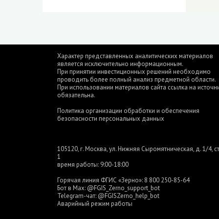
Характер представленных аналитических материалов
является исключительно информационным.
При принятии инвестиционных решений необходимо
проводить более полный анализ предметной области.
При использовании материалов сайта ссылка на источн
обязательна.
Политика организации обработки и обеспечения
безопасности персональных данных
105120, г. Москва, ул. Нижняя Сыромятническая, д. 1/4, ст
1
время работы: 9:00-18:00
Горячая линия ФГИС «Зерно»:
8 800 250-85-64
Бот в Max:
@FGIS_Zerno_support_bot
Telegram-чат:
@FGISZerno_help_bot
Аварийный режим работы