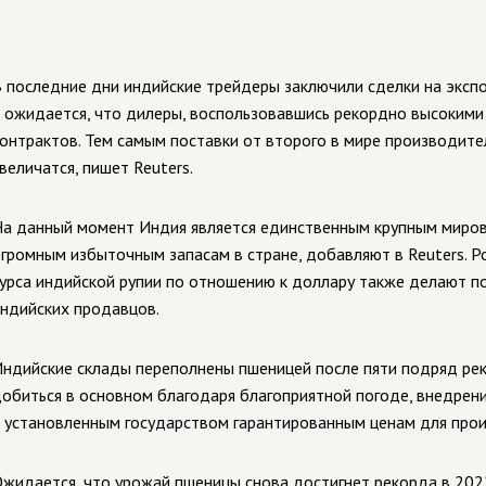
 последние дни индийские трейдеры заключили сделки на эксп
 ожидается, что дилеры, воспользовавшись рекордно высоким
онтрактов. Тем самым поставки от второго в мире производите
величатся, пишет Reuters.
а данный момент Индия является единственным крупным миро
громным избыточным запасам в стране, добавляют в Reuters. Р
урса индийской рупии по отношению к доллару также делают п
ндийских продавцов.
ндийские склады переполнены пшеницей после пяти подряд ре
обиться в основном благодаря благоприятной погоде, внедре
 установленным государством гарантированным ценам для про
жидается, что урожай пшеницы снова достигнет рекорда в 202