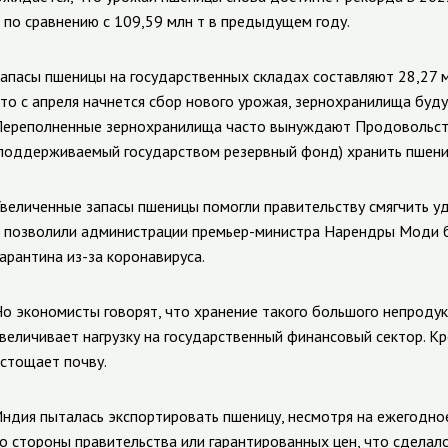
 по сравнению с 109,59 млн т в предыдущем году.
апасы пшеницы на государственных складах составляют 28,27 млн 
то с апреля начнется сбор нового урожая, зернохранилища буду
ереполненные зернохранилища часто вынуждают Продовольс
поддерживаемый государством резервный фонд) хранить пшени
величенные запасы пшеницы помогли правительству смягчить уд
 позволили администрации премьер-министра Нарендры Моди б
арантина из-за коронавируса.
о экономисты говорят, что хранение такого большого непроду
величивает нагрузку на государственный финансовый сектор. К
стощает почву.
ндия пыталась экспортировать пшеницу, несмотря на ежегодн
о стороны правительства или гарантированных цен, что сдела