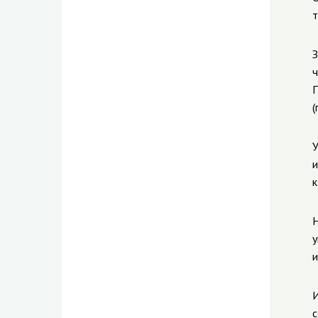
т
З
ч
П
(
У
и
к
Н
у
и
И
с