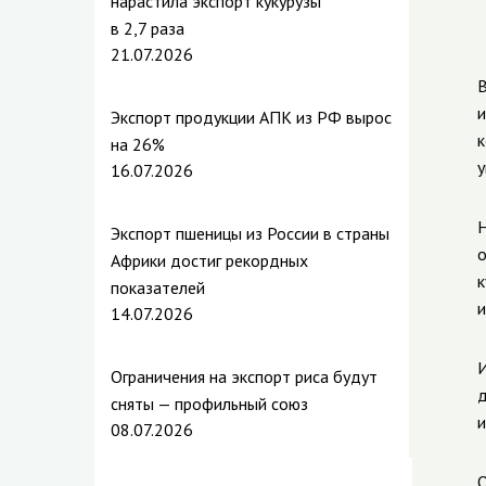
нарастила экспорт кукурузы
в 2,7 раза
21.07.2026
В
и
Экспорт продукции АПК из РФ вырос
к
на 26%
у
16.07.2026
Н
Экспорт пшеницы из России в страны
о
Африки достиг рекордных
к
показателей
и
14.07.2026
И
Ограничения на экспорт риса будут
д
сняты — профильный союз
и
08.07.2026
О