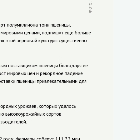
орт полумиллиона тонн пшеницы,
и мировыми ценами, подпишут еще больше
ля этой зерновой культуры существенно
вым поставщиком пшеницы благодаря ее
ост мировых цен и рекордное падение
оставки пшеницы привлекательными для
кордных урожаев, которых удалось
нию высокоурожайных сортов
изводителей.
2 году: фермеры соберут 111,32 млн