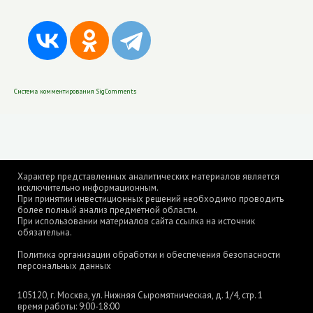
Система комментирования SigComments
Характер представленных аналитических материалов является
исключительно информационным.
При принятии инвестиционных решений необходимо проводить
более полный анализ предметной области.
При использовании материалов сайта ссылка на источник
обязательна.
Политика организации обработки и обеспечения безопасности
персональных данных
105120, г. Москва, ул. Нижняя Сыромятническая, д. 1/4, стр. 1
время работы: 9:00-18:00