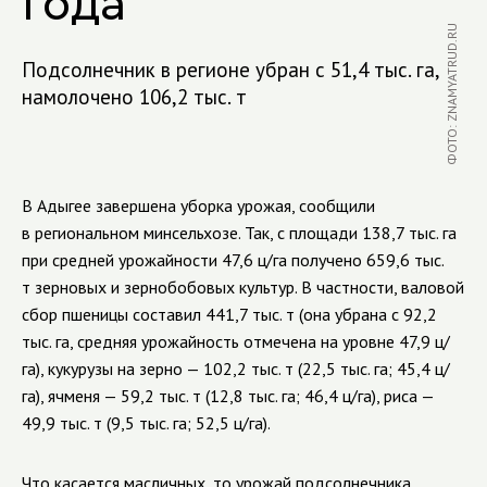
года
ФОТО: ZNAMYATRUD.RU
Подсолнечник в регионе убран с 51,4 тыс. га,
намолочено 106,2 тыс. т
В Адыгее завершена уборка урожая, сообщили
в региональном минсельхозе. Так, с площади 138,7 тыс. га
при средней урожайности 47,6 ц/га получено 659,6 тыс.
т зерновых и зернобобовых культур. В частности, валовой
сбор пшеницы составил 441,7 тыс. т (она убрана с 92,2
тыс. га, средняя урожайность отмечена на уровне 47,9 ц/
га), кукурузы на зерно — 102,2 тыс. т (22,5 тыс. га; 45,4 ц/
га), ячменя — 59,2 тыс. т (12,8 тыс. га; 46,4 ц/га), риса —
49,9 тыс. т (9,5 тыс. га; 52,5 ц/га).
Что касается масличных, то урожай подсолнечника