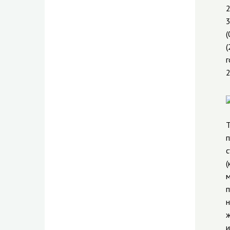
2
3
(
(
г
2
Т
п
с
(
м
п
н
ж
и