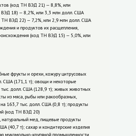
ктов (код ТН ВЭД 21) — 8,8%, или
Н ВЭД 18) — 8,2%, или 3,3 млн долл. США
д ТН ВЭД 22) — 7,2%, или 2,9 млн долл. США
ождения и продуктов их расщепления,
роисхождения (код ТН ВЭД 15) — 5,0%, или
ные фрукты и орехи, кожуру цитрусовых
л. США (171,1 т); овощи и некоторые
тыс. долл. США (128,9 т); живых животных
кты из мяса, рыбы или ракообразных,
 163,7 тыс. долл. США (0,8 т); продукты
ий (код ТН ВЭД 20)
иц, натуральный мед, пищевые продукты
ША (40,7 т); сахар и кондитерские изделия
цию
мукомольно-крупяной
промышленности,