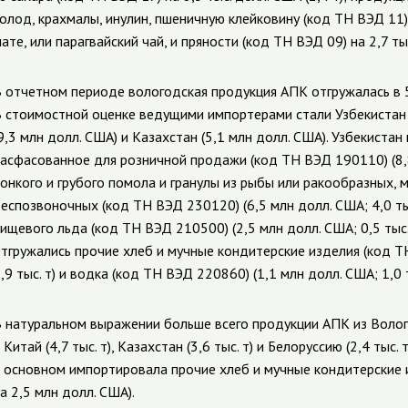
олод, крахмалы, инулин, пшеничную клейковину (код ТН ВЭД 11) на
ате, или парагвайский чай, и пряности (код ТН ВЭД 09) на 2,7 тыс
 отчетном периоде вологодская продукция АПК отгружалась в 5
 стоимостной оценке ведущими импортерами стали Узбекистан (
9,3 млн долл. США) и Казахстан (5,1 млн долл. США). Узбекистан
асфасованное для розничной продажи (код ТН ВЭД 190110) (8,8 
онкого и грубого помола и гранулы из рыбы или ракообразных,
еспозвоночных (код ТН ВЭД 230120) (6,5 млн долл. США; 4,0 ты
ищевого льда (код ТН ВЭД 210500) (2,5 млн долл. США; 0,5 тыс
тгружались прочие хлеб и мучные кондитерские изделия (код Т
,9 тыс. т) и водка (код ТН ВЭД 220860) (1,1 млн долл. США; 1,0 т
 натуральном выражении больше всего продукции АПК из Воло
 Китай (4,7 тыс. т), Казахстан (3,6 тыс. т) и Белоруссию (2,4 тыс
 основном импортировала прочие хлеб и мучные кондитерские и
а 2,5 млн долл. США).