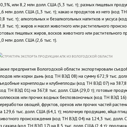
0,3%, или 8,2 млн долл. США (5,3 тыс. т); разных пищевых проду
,6 млн долл. США (1,3 тыс. т); какао и продуктов из него (код Т
0,8 тыс. т); алкогольных и безалкогольных напитков и уксуса (ко
2,8 тыс. т); жиров и масел животного или растительного происх
отовых пищевых жиров, восков животного или растительного п
,0 млн долл. США (2,6 тыс. т).
акже предприятия Вологодской области экспортировали съедоб
лодов или корки дынь (код ТН ВЭД 08) на сумму 672,9 тыс. дол
ъедобные корнеплоды и клубнеплоды (код ТН ВЭД 07) на 387,8 
код ТН ВЭД 01) на 367,8 тыс. долл. США (29,0 т); готовые проду
оллюсков или прочих водных беспозвоночных (код ТН ВЭД 16) на
ереработки овощей, фруктов, орехов или прочих частей растен
а 129,6 тыс. долл. США (64,1 т); молочную продукцию, яйца пт
ивотного происхождения (код ТН ВЭД 04) на 124,3 тыс. долл. С
з сахара (код ТН ВЭД 17) на 8,5 тыс. долл. США (2,4 т); продук