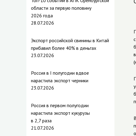
Топ-10 событий в АПК Оренбургской
области за первую половину
2026 года
28.07.2026
П
с
Экспорт российской свинины в Китай
б
прибавил более 40% в деньгах
в
23.07.2026
(
Россия в I полугодии вдвое
П
нарастила экспорт черники
у
23.07.2026
б
п
Россия в первом полугодии
нарастила экспорт кукурузы
В
в 2,7 раза
п
21.07.2026
о