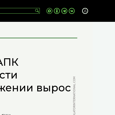
АПК
сти
ФОТО: PUROLATORINTERNATIONAL.COM
жении вырос