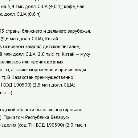
 3,4 тыс. долл. США (4,0 т); кофе, чай,
. долл. США (0,6 т).
3 страны ближнего и дальнего зарубежья.
9,6 млн долл. США), Китай
 в основном закупал детское питание,
млн долл. США; 2,0 тыс. т); Китай — муку
 моллюсков или прочих водных
с. т), а также мороженое и прочие виды
. т). В Казахстан преимущественно
Н ВЭД 190590) (2,5 млн долл. США;
ыс. т).
годской области было экспортировано
. т). При этом Республика Беларусь
зделия (код ТН ВЭД 190590) (2,0 тыс. т