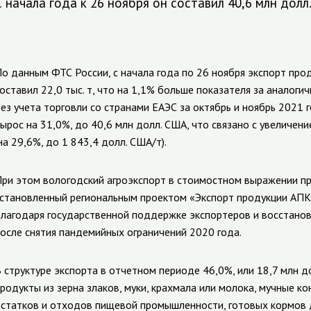
С начала года к 26 ноября он составил 40,6 млн долл
о данным ФТС России, с начала года по 26 ноября экспорт про
оставил 22,0 тыс. т, что на 1,1% больше показателя за аналоги
ез учета торговли со странами ЕАЭС за октябрь и ноябрь 2021 
ырос на 31,0%, до 40,6 млн долл. США, что связано с увеличен
на 29,6%, до 1 843,4 долл. США/т).
ри этом вологодский агроэкспорт в стоимостном выражении пр
становленный региональным проектом «Экспорт продукции АПК»
лагодаря государственной поддержке экспортеров и восстано
осле снятия пандемийных ограничений 2020 года.
 структуре экспорта в отчетном периоде 46,0%, или 18,7 млн дол
родукты из зерна злаков, муки, крахмала или молока, мучные к
статков и отходов пищевой промышленности, готовых кормов 