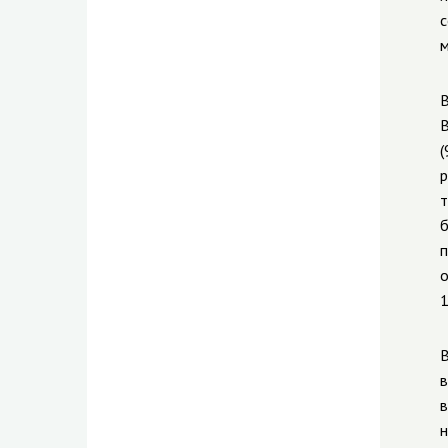
с
м
В
В
(
р
т
б
п
о
1
В
в
в
н