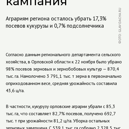
кампания
ФОТО: GLAV-DACHA.RU
Аграриям региона осталось убрать 17,3%
посевов кукурузы и 0,7% подсолнечника
Согласно данным регионального департамента сельского
хозяйства, в Орловской области к 22 ноября было убрано
98% посевов зерновых и зернобобовых культур — 870,4
тыс. га. Намолочено 3 791,1 тыс. т зерна в первоначально
оприходованном весе, средняя урожайность составила
43,6 ц/га.
В частности, кукурузу орловские аграрии убрали с 85,3
тыс. га, что составляет 82,7% посевов, получено 692,7
тыс. т при урожайности 81,2 ц/га. Уборка остальных
зерновых завершена. С 539,1 тыс. га собрано 2 328,5 тыс.