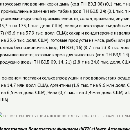
итрусовых плодов или корки дынь (код ТН ВЭД 08) (0,1 тыс. т на
 промышленные заменители табака (код ТН ВЭД 24) (0,1 тыс. т 
укомольно-крупяной
промышленности, солод, крахмалы, инулин
35,3 т на 173,1 тыс. долл. США); овощи и некоторые съедобны
7) (45,6 т на 37,9 тыс. долл. США); сахар и кондитерские издели
 на 25,6 тыс. долл. США); готовые продукты из мяса, рыбы или 
одных беспозвоночных (код ТН ВЭД 16) (8,7 т на 23,8 тыс. дол
ромышленности; готовые корма для животных (код ТН ВЭД 14) (0
родукцию (коды ТН ВЭД 09, 14, 21) (2,8 т на 24,8 тыс. долл. США
 основном поставки сельхозпродукции и продовольствия осущест
 на 14,7 млн долл. США), Аргентины (1,9 тыс. т на 9,6 млн долл. 
 на 6,5 млн долл. США), Чили (0,7 тыс. т на 3,4 млн долл. США) и 
ША).
одготовлено Вологодским филиалом ФГБУ «Центр Агроанали