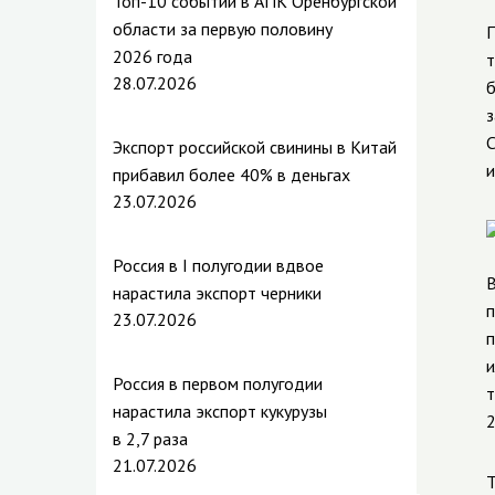
Топ-10 событий в АПК Оренбургской
области за первую половину
П
2026 года
т
28.07.2026
б
з
С
Экспорт российской свинины в Китай
и
прибавил более 40% в деньгах
23.07.2026
Россия в I полугодии вдвое
В
нарастила экспорт черники
п
23.07.2026
п
и
Россия в первом полугодии
т
нарастила экспорт кукурузы
2
в 2,7 раза
21.07.2026
Т