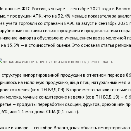
о данным ФТС России, в январе — сентябре 2021 года в Волог
ыс. т продукции АПК, что на 32,4% меньше показателя за анало
ез учета торговли со странами ЕАЭС за август и сентябрь 2021
арубежные поставки сельхозпродукции и продовольствия сократ
нижение импорта обусловлено уменьшением ввоза молочной пр
 на 15,5% — в стоимостной оценке. Это основная статья регион
 структуре импортированной продукции в отчетном периоде 86,8%
ришлось на молочную продукцию, яйца птиц, натуральный мед 
роисхождения (код ТН ВЭД 04). Второе место заняли готовые пр
ли молока, мучные кондитерские изделия (код ТН ВЭД 19) — 6,6%,
ретье — продукты переработки овощей, фруктов, орехов или пр
,6%, или 1,1 млн долл. США (0,1 тыс. т).
акже в январе — сентябре Вологодская область импортировала