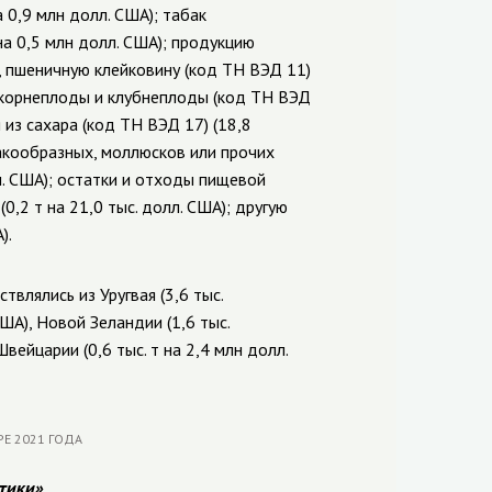
 0,9 млн долл. США); табак
на 0,5 млн долл. США); продукцию
, пшеничную клейковину (код ТН ВЭД 11)
е корнеплоды и клубнеплоды (код ТН ВЭД
я из сахара (код ТН ВЭД 17) (18,8
ракообразных, моллюсков или прочих
л. США); остатки и отходы пищевой
,2 т на 21,0 тыс. долл. США); другую
).
влялись из Уругвая (3,6 тыс.
США), Новой Зеландии (1,6 тыс.
Швейцарии (0,6 тыс. т на 2,4 млн долл.
тики»