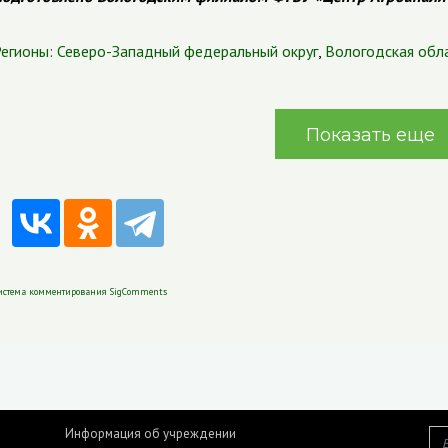
егионы:
Северо-Западный федеральный округ
,
Вологодская обл
Показать еще
истема комментирования SigComments
Информация об учреждении