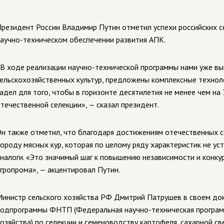
резидент России Владимир Путин отметил успехи российских 
аучно-техническом
обеспечении развития АПК.
В ходе реализации
научно-технической
программы нами уже вы
ельскохозяйственных культур, предложены комплексные техноло
адел для того, чтобы в горизонте десятилетия не менее чем на
течественной селекции», — сказал президент.
н также отметил, что благодаря достижениям отечественных с
ороду мясных кур, которая по целому ряду характеристик не у
налоги. «Это значимый шаг к повышению независимости и конку
гропрома», — акцентировал Путин.
инистр сельского хозяйства РФ Дмитрий Патрушев в своем док
подпрограммы ФНТП (Федеральная
научно-техническая
програм
озяйства) по селекции и семеноводству картофеля, сахарной св