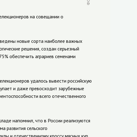
селекционеров на совещании о
ведены новые сорта наиболее важных
гические решения, создан серьезный
 75% обеспечить аграриев семенами
елекционеров удалось вывести российскую
ступает и даже превосходит зарубежные
рентоспособности всего отечественного
ладе напомнил, что в России реализуются
ма развития сельского
еклы и отечественному кроссу мясных кур.