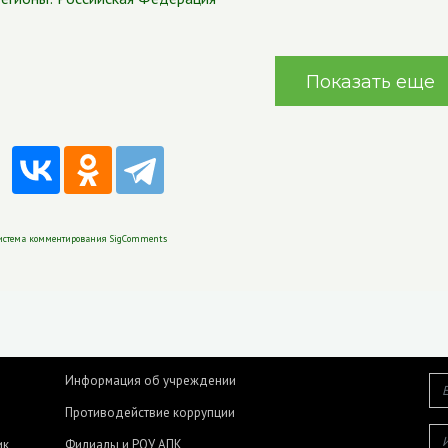
Показать еще
истема комментирования SigComments
Информация об учреждении
Противодействие коррупции
ик
Филиалы и РОУ АПК