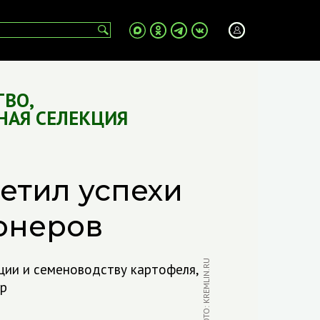
ТВО
,
НАЯ СЕЛЕКЦИЯ
етил успехи
онеров
ФОТО: KREMLIN.RU
ции и семеноводству картофеля,
ур