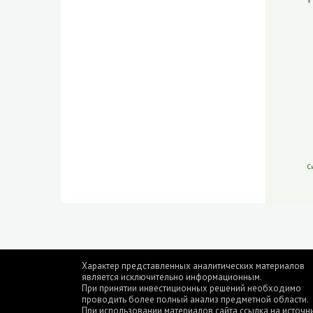
С
Характер представленных аналитических материалов
является исключительно информационным.
При принятии инвестиционных решений необходимо
проводить более полный анализ предметной области.
При использовании материалов сайта ссылка на источн