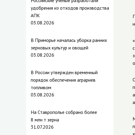
Российские ученые разработали
удобрения из отходов производства
АПК
П
03.08.2026
н
В Приморье началась уборка ранних
«
зерновых культур и овощей
с
03.08.2026
з
о
В России утвержден временный
О
порядок обеспечения аграриев
п
топливом
03.08.2026
а
а
На Ставрополье собрано более
М
8 млн т зерна
31.07.2026
х