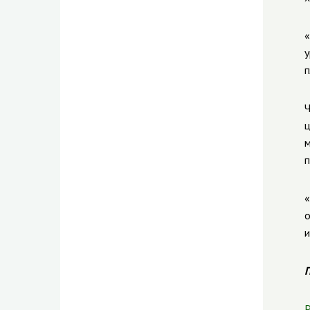
«
у
п
Ч
ц
м
п
«
о
и
П
Р