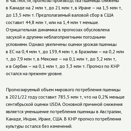
В частности, прогнозы производства пшеницы снижены
в Канаде на 2 млн т, до 21 млн т, в Иране — на 1,5 млн т,
до 13,5 млн т. Предполагаемый валовой сбор в США
составит 44,8 млн т, или на 1,4 млн т меньше.
Отрицательная динамика в прогнозах обусловлена
засухой
и другими
неблагоприятными погодными
условиями. Однако увеличены оценки урожая пшеницы
в ЕС на 0,4 млн т, до 139,4 млн т, в Бразилии — на 0,2 млн
т, до 7,9 млн т, в Мексике — на 0,1 млн т, до 3,2 млн т,
и в Сербии — на 0,1 млн т, до 3,3 млн т. Прогноз по КНР
остался на прежнем уровне.
Прогнозируемый объем мирового потребления пшеницы
в 2021/22 году составит
785,5
млн т
, что на 0,2% меньше
сентябрьской оценки
USDA
. Основной причиной снижения
является уменьшение потребления пшеницы в Австралии,
Канаде, Индии, Ираке, США. В КНР прогноз потребления
культуры остался без изменений.