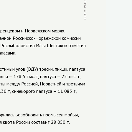
ФОТО: W-DOG.RU
аренцевом и Норвежском морях.
шанной
Российско-Норвежской
комиссии
ь Росрыболовства Илья Шестаков отметил
апасами.
тимый улов (ОДУ) трески, пикши, палтуса
ши — 178,5 тыс. т, палтуса — 25 тыс. т,
оты между Россией, Норвегией и третьими
30 т, синекорого палтуса — 11 085 т,
ворились возобновить промысел мойвы,
я квота России составит 28 050 т.