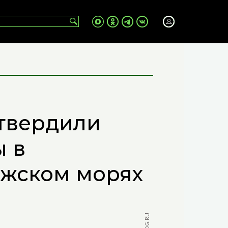
утвердили
 в
ежском морях