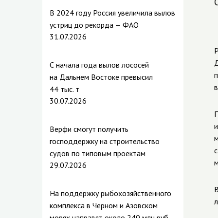
В 2024 году Россия увеличила вылов
устриц до рекорда — ФАО
31.07.2026
Р
Д
С начала года вылов лососей
п
на Дальнем Востоке превысил
в
44 тыс. т
30.07.2026
П
и
Верфи смогут получить
м
господдержку на строительство
с
судов по типовым проектам
м
29.07.2026
В
На поддержку рыбохозяйственного
л
комплекса в Черном и Азовском
морях направят около 240 млн руб.