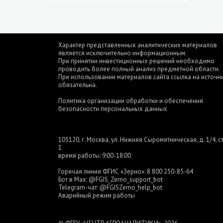
Характер представленных аналитических материалов
является исключительно информационным.
При принятии инвестиционных решений необходимо
проводить более полный анализ предметной области.
При использовании материалов сайта ссылка на источн
обязательна.
Политика организации обработки и обеспечения
безопасности персональных данных
105120, г. Москва, ул. Нижняя Сыромятническая, д. 1/4, ст
1
время работы: 9:00-18:00
Горячая линия ФГИС «Зерно»:
8 800 250-85-64
Бот в Max:
@FGIS_Zerno_support_bot
Telegram-чат:
@FGISZerno_help_bot
Аварийный режим работы