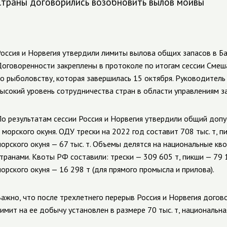
Страны договорились возобновить вылов мойвы
оссия и Норвегия утвердили лимиты вылова общих запасов в Б
оговоренности закреплены в протоколе по итогам сессии Сме
о рыболовству, которая завершилась 15 октября. Руководител
ысокий уровень сотрудничества стран в области управлениям з
о результатам сессии Россия и Норвегия утвердили общий допус
 морского окуня. ОДУ трески на 2022 год составит 708 тыс. т, пик
орского окуня — 67 тыс. т. Объемы делятся на национальные кв
транами. Квоты РФ составили: трески — 309 605 т, пикши — 79 1
орского окуня — 16 298 т (для прямого промысла и прилова).
ажно, что после трехлетнего перерыв Россия и Норвегия дого
имит на ее добычу установлен в размере 70 тыс. т, национальна