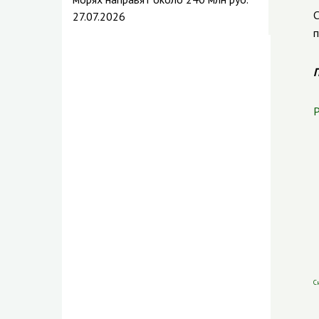
С
27.07.2026
п
П
Р
С