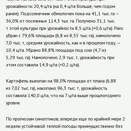
урожайности 20,4 ц/га (на 0,4 ц/га больше, чем годом
ранее). Подсолнечник обмолочен пока на 41,1 тыс. га —
36,0% от посеянных 114,3 тыс. га. Получено 31,1 тыс.
т этой культуры при урожайности 8,5 ц/га (+0,6 ц/га). Рапс
убран с 79,6% площади (
6,8 из 8,55 тыс. га)
, намолочено
7,0 тыс. т, средняя урожайность, как и в прошлом году, —
10,4 ц/га. Убрано 88,8% площади под сою
(4,7 из
5,29 тыс. га)
. Намолочено 2,9 тыс. т, урожайность при
этом составила 14,9 ц/га (+0,2 ц/га).
Картофель выкопан на 98,0% площади от плана (6,88
из 7,02 тыс. га), накопано 96,3 тыс. т, урожайность
составила 140,0 ц/га, что на 7 ц/га выше прошлогоднего
уровня.
По прогнозам синоптиков, впереди еще по крайней мере 2
недели устойчивой теплой погоды преимущественно без