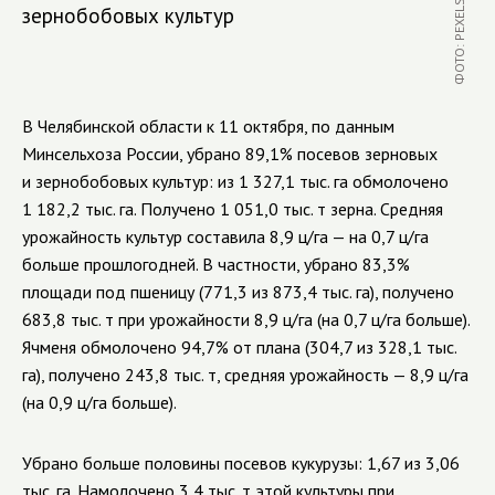
ФОТО: PEXELS.COM
зернобобовых культур
В Челябинской области к 11 октября, по данным
Минсельхоза России, убрано 89,1% посевов зерновых
и зернобобовых культур: из 1 327,1 тыс. га обмолочено
1 182,2 тыс. га. Получено 1 051,0 тыс. т зерна. Средняя
урожайность культур составила 8,9 ц/га — на 0,7 ц/га
больше прошлогодней. В частности, убрано 83,3%
площади под пшеницу (771,3 из 873,4 тыс. га), получено
683,8 тыс. т при урожайности 8,9 ц/га (на 0,7 ц/га больше).
Ячменя обмолочено 94,7% от плана (304,7 из 328,1 тыс.
га), получено 243,8 тыс. т, средняя урожайность — 8,9 ц/га
(на 0,9 ц/га больше).
Убрано больше половины посевов кукурузы: 1,67 из 3,06
тыс. га. Намолочено 3,4 тыс. т этой культуры при