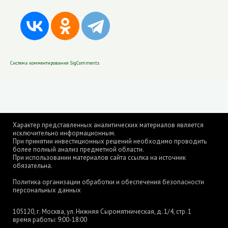
Система комментирования SigComments
Характер представленных аналитических материалов является
исключительно информационным.
При принятии инвестиционных решений необходимо проводить
более полный анализ предметной области.
При использовании материалов сайта ссылка на источник
обязательна.
Политика организации обработки и обеспечения безопасности
персональных данных
105120, г. Москва, ул. Нижняя Сыромятническая, д. 1/4, стр. 1
время работы: 9:00-18:00