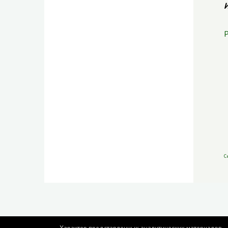
И
Р
С