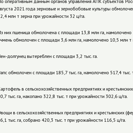
о оперативным данным органов управления АПК субъектов Росс
вгуста 2021 года зерновые и зернобобовые культуры обмолоче
2,4 млн т зерна при урожайности 32 ц/га.
з них пшеница обмолочена с площади 13,8 млн га, намолочено 4
чмень обмолочен с площади 3,6 млн га, намолочено 10,5 млн т 
ен-долгунец вытереблен с площади 3,2 тыс. га.
апс обмолочен с площади 185,7 тыс. га, намолочено 517,4 тыс. т
артофель в сельскохозяйственных предприятиях и крестьянских
0,7 тыс. га, накопано 322,8 тыс. т при урожайности 302,6 ц/га.
вощи в сельскохозяйственных предприятиях и крестьянских (фе
6,1 тыс. га, собрано 420,3 тыс. т при урожайности 116,5 ц/га.