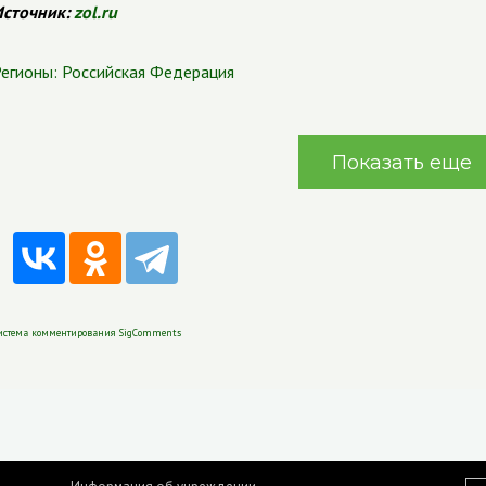
сточник:
zol.ru
егионы:
Российская Федерация
Показать еще
истема комментирования SigComments