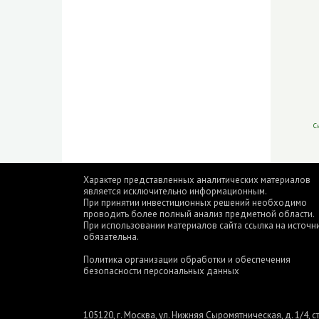
С
Характер представленных аналитических материалов
является исключительно информационным.
При принятии инвестиционных решений необходимо
проводить более полный анализ предметной области.
При использовании материалов сайта ссылка на источн
обязательна.
Политика организации обработки и обеспечения
безопасности персональных данных
105120, г. Москва, ул. Нижняя Сыромятническая, д. 1/4, ст