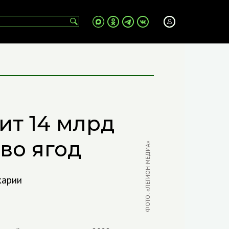
ит 14 млрд
во ягод
ФОТО: «ЛЕГИОН-МЕДИА»
карии