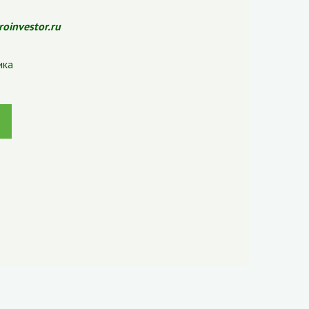
roinvestor.ru
ика