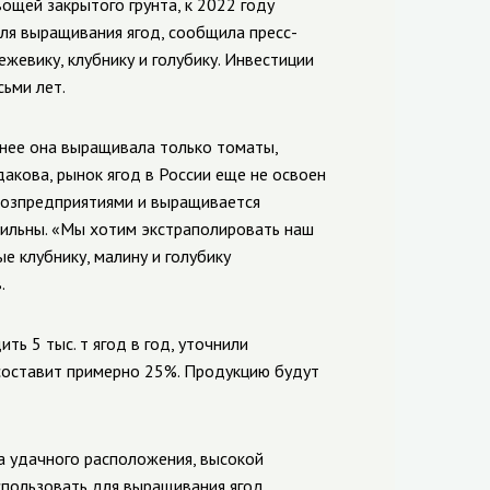
ощей закрытого грунта, к 2022 году
ля выращивания ягод, сообщила пресс-
жевику, клубнику и голубику. Инвестиции
сьми лет.
анее она выращивала только томаты,
акова, рынок ягод в России еще не освоен
хозпредприятиями и выращивается
абильны. «Мы хотим экстраполировать наш
е клубнику, малину и голубику
.
ь 5 тыс. т ягод в год, уточнили
 составит примерно 25%. Продукцию будут
а удачного расположения, высокой
спользовать для выращивания ягод