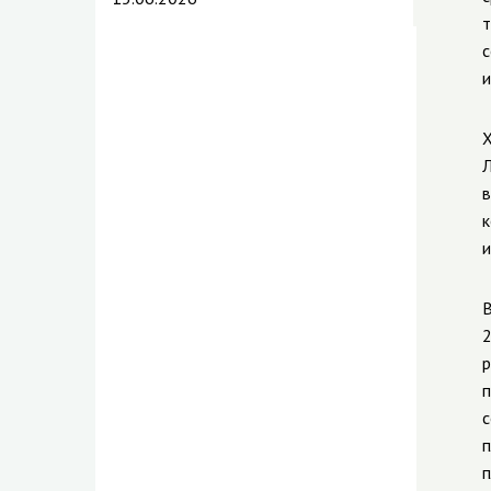
т
с
и
Х
Л
в
к
и
В
2
р
п
с
п
п