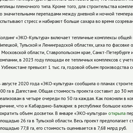
еплицы пленочного типа. Кроме того, для строительства компл
о значительными перепадами между дневной и ночной температ
спытывают стресс и набирают больше сахара во время созреван
олдинг «ЭКО-Культура» включает тепличные комплексы общей п
ипецкой, Тульской и Ленинградской областях, цеха по фасовке
 Московской области, Ставропольском крае, Санкт-Петербурге и
омпании, в 2023 году площади ее тепличных комплексов с учет
 Узбекистане превысят 1 тыс. га, годовой объем производства с
 августе 2020 года «ЭКО-культура» сообщила о планах строит
00 га в Дагестане. Общая стоимость проекта составит до 30 мл
еализован в четыре очереди по 50 га каждая. Как поясняли в к
ричине, что и Кабардино-Балкария: в республике большое коли
ократить объем досветки. В январе «ЭКО-культура»
открыла
пер
лощадью 26 га в Тульской области. Весь проект предполагает 
лощадью 77,8 га, его стоимость оценивается в 7,68 млрд руб.