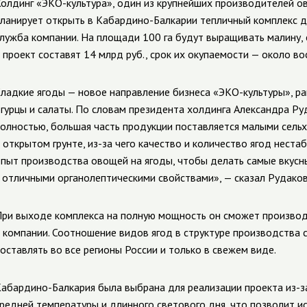
олдинг «ЭКО-культура», один из крупнейших производителей ов
ланирует открыть в Кабардино-Балкарии тепличный комплекс д
лужба компании. На площади 100 га будут выращивать малину, е
 проект составят 14 млрд руб., срок их окупаемости — около во
ладкие ягоды — новое направление бизнеса «ЭКО-культуры», р
гурцы и салаты. По словам президента холдинга Александра Руд
олностью, большая часть продукции поставляется малыми сель
 открытом грунте, из-за чего качество и количество ягод нест
пыт производства овощей на ягоды, чтобы делать самые вкусны
 отличными органолептическими свойствами», — сказал Рудаков
ри выходе комплекса на полную мощность он сможет производит
 компании. Соотношение видов ягод в структуре производства
оставлять во все регионы России и только в свежем виде.
абардино-Балкария была выбрана для реализации проекта из-з
редней температуры и длинного светового дня, что позволит и