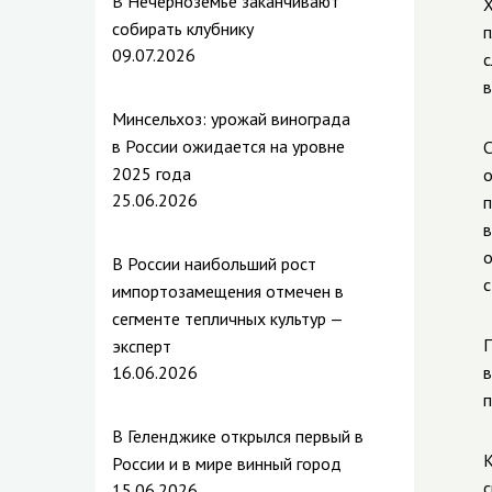
В Нечерноземье заканчивают
Х
собирать клубнику
п
09.07.2026
с
в
Минсельхоз: урожай винограда
в России ожидается на уровне
С
2025 года
о
25.06.2026
п
в
о
В России наибольший рост
с
импортозамещения отмечен в
сегменте тепличных культур —
П
эксперт
16.06.2026
в
п
В Геленджике открылся первый в
К
России и в мире винный город
с
15.06.2026