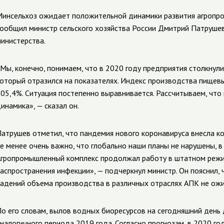
инсельхоз ожидает положительной динамики развития агропро
ообщил министр сельского хозяйства России Дмитрий Патрушев,
инистерства.
Мы, конечно, понимаем, что в 2020 году предприятия столкнул
оторый отразился на показателях. Индекс производства пищевы
05,4%. Ситуация постепенно выравнивается. Рассчитываем, что
инамика», — сказал он.
атрушев отметил, что пандемия нового коронавируса внесла ко
е менее очень важно, что глобально наши планы не нарушены, в 
гропромышленный комплекс продолжал работу в штатном режим
аспространения инфекции», — подчеркнул министр. Он пояснил,
адений объема производства в различных отраслях АПК не ожи
о его словам, вылов водных биоресурсов на сегодняшний день д
налогичного периода 2019 года. Согласно прогнозам, в 2020 го