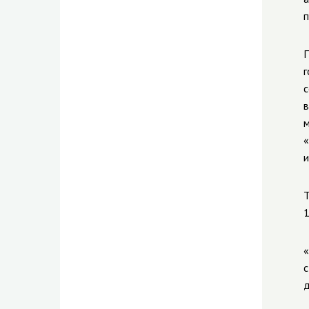
п
П
г
с
в
м
«
и
Т
1
«
с
д