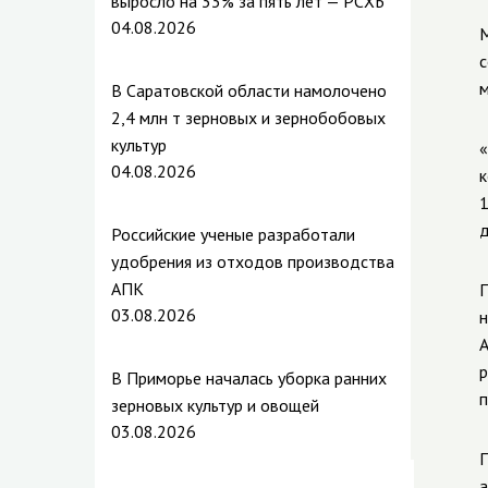
выросло на 33% за пять лет — РСХБ
04.08.2026
М
с
м
В Саратовской области намолочено
2,4 млн т зерновых и зернобобовых
культур
«
04.08.2026
к
1
д
Российские ученые разработали
удобрения из отходов производства
АПК
П
03.08.2026
н
А
р
В Приморье началась уборка ранних
п
зерновых культур и овощей
03.08.2026
П
а