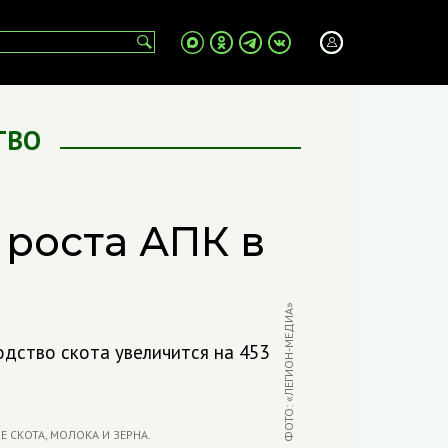
ТВО
 роста АПК в
ФОТО: «ЛЕГИОН-МЕДИА»
одство скота увеличится на 453