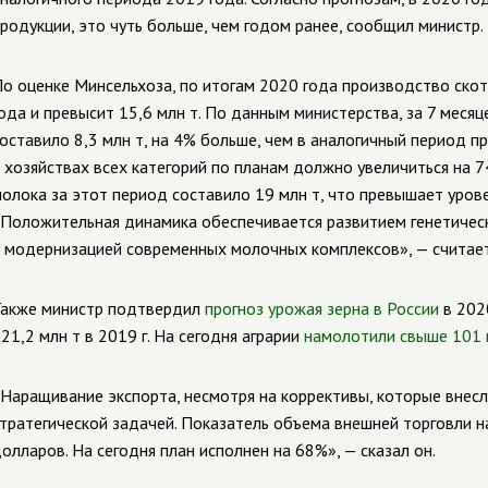
родукции, это чуть больше, чем годом ранее, сообщил министр.
о оценке Минсельхоза, по итогам 2020 года производство скота
ода и превысит 15,6 млн т.
По данным министерства, за 7 месяц
оставило 8,3 млн т, на 4% больше, чем в аналогичный период п
 хозяйствах всех категорий по планам должно увеличиться на 74
олока за этот период составило 19 млн т, что превышает уров
Положительная динамика обеспечивается развитием генетическ
 модернизацией современных молочных комплексов», — считае
акже министр подтвердил
прогноз урожая зерна в России
в 2020
21,2 млн т в 2019 г.
На сегодня аграрии
намолотили свыше 101 
Наращивание экспорта, несмотря на коррективы, которые внесл
тратегической задачей. Показатель объема внешней торговли н
олларов. На сегодня план исполнен на 68%», — сказал он.