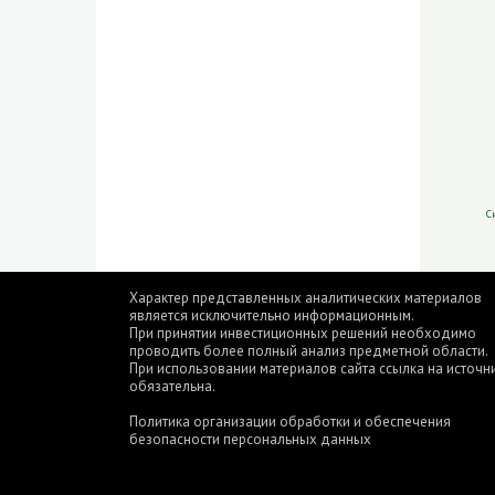
С
Характер представленных аналитических материалов
является исключительно информационным.
При принятии инвестиционных решений необходимо
проводить более полный анализ предметной области.
При использовании материалов сайта ссылка на источн
обязательна.
Политика организации обработки и обеспечения
безопасности персональных данных