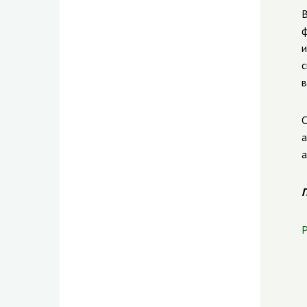
В
ф
и
с
в
С
а
а
П
Р