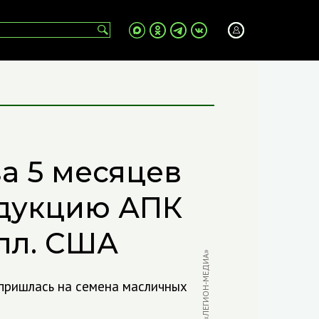
за 5 месяцев
одукцию АПК
олл. США
ФОТО: «ЛЕГИОН-МЕДИА»
 пришлась на семена масличных