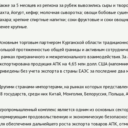
акже за 5 месяцев из региона за рубеж вывозились сыры и творо
ахта, йогурт, кефир; молочная сыворотка; овощи бобовые суш
ахара; крепкие спиртные напитки; соки фруктовые и соки овощ
енее крупные.
сновным торговым партнером Курганской области традиционно 
ольшой протяженностью общей границы и активным сотруднич
 рамках приграничного и межрегионального взаимодействия. За
кспортирована продукция АПК на 4,65 млн долл. США (напомни
приведены
без учета экспорта в страны ЕАЭС за последние два м
ругими странами-
импортерами, на рынках которых представлен
8 государств, среди них Китай, Монголия, Белоруссия, Польша,
гропромышленный комплекс является одним из основных сектор
ормирующим продовольственную и экономическую безопасност
ля обеспечения дальнейшего роста экспорта товаров АПК, отм