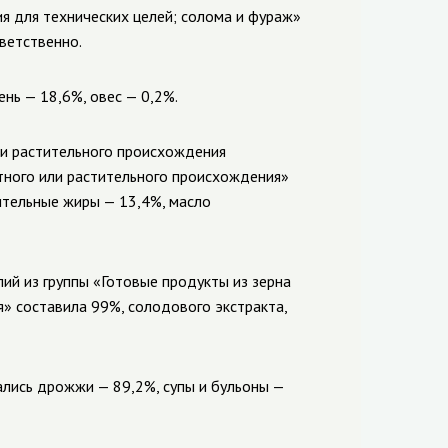
ия для технических целей; солома и фураж»
ветственно.
ень
—
18,6%, овес
—
0,2%.
ли растительного происхождения
тного или растительного происхождения»
тительные жиры
—
13,4%, масло
ий из группы «Готовые продукты из зерна
я» составила 99%, солодового экстракта,
вались дрожжи
—
89,2%, супы и бульоны
—