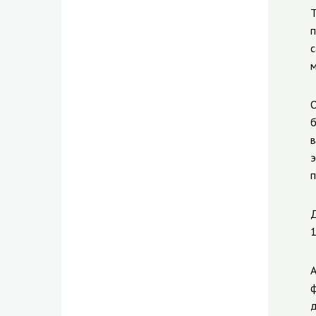
Т
п
с
м
О
б
в
э
Д
1
А
ф
д