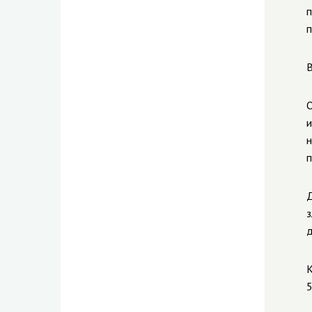
п
п
В
О
и
н
Д
з
д
К
5