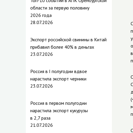
Топ-10 событий в АПК Оренбургской
области за первую половину
2026 года
28.07.2026
С
п
у
Экспорт российской свинины в Китай
о
прибавил более 40% в деньгах
в
23.07.2026
п
Россия в I полугодии вдвое
О
нарастила экспорт черники
С
23.07.2026
д
(
Россия в первом полугодии
м
нарастила экспорт кукурузы
п
в 2,7 раза
21.07.2026
С