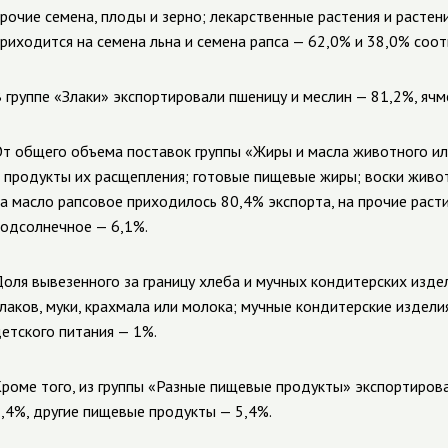
рочие семена, плоды и зерно; лекарственные растения и растен
риходится на семена льна и семена рапса — 62,0% и 38,0% соот
 группе «Злаки» экспортировали пшеницу и меслин
—
81,2%, ячм
т общего объема поставок группы «Жиры и масла животного и
 продукты их расщепления; готовые пищевые жиры; воски живо
а масло рапсовое приходилось 80,4% экспорта, на прочие рас
подсолнечное
—
6,1%.
оля вывезенного за границу хлеба и мучных кондитерских издел
лаков, муки, крахмала или молока; мучные кондитерские издели
етского питания
—
1%.
роме того, из группы «Разные пищевые продукты» экспортиро
,4%, другие пищевые продукты
—
5,4%.