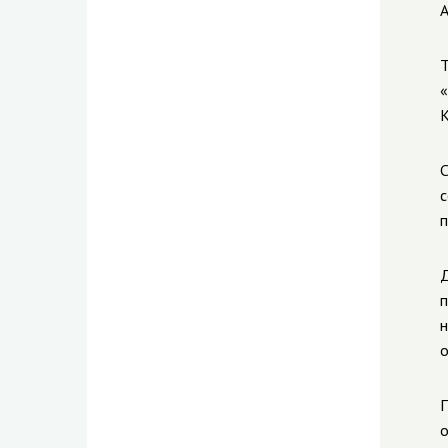
А
Т
«
К
С
с
п
Д
п
н
о
П
о