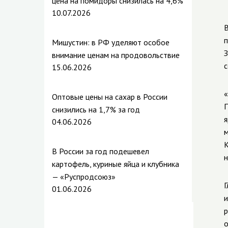
цена на помидоры снизилась на 4,6%
10.07.2026
В
п
Мишустин: в РФ уделяют особое
З
внимание ценам на продовольствие
с
15.06.2026
«
Оптовые цены на сахар в России
П
снизились на 1,7% за год
я
04.06.2026
м
К
В России за год подешевел
н
картофель, куриные яйца и клубника
— «Руспродсоюз»
Г
01.06.2026
и
р
о