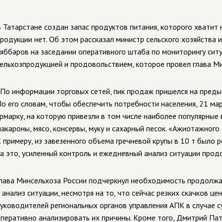
 Татарстане создан запас продуктов питания, которого хватит 
родукции нет. Об этом рассказал министр сельского хозяйства
яббаров на заседании оперативного штаба по мониторингу ситу
ельхозпродукцией и продовольствием, которое провел глава М
По информации торговых сетей, пик продаж пришелся на преды
о его словам, чтобы обеспечить потребности населения, 21 ма
рмарку, на которую привезли в том числе наиболее популярные 
акароны, мясо, консервы, муку и сахарный песок. «Ажиотажного
 примеру, из завезенного объема гречневой крупы в 10 т было 
а это, усиленный контроль и ежедневный анализ ситуации продо
лава Минсельхоза России подчеркнул необходимость продолжа
 анализ ситуации, несмотря на то, что сейчас резких скачков цен
уководителей региональных органов управления АПК в случае 
перативно анализировать их причины. Кроме того, Дмитрий П