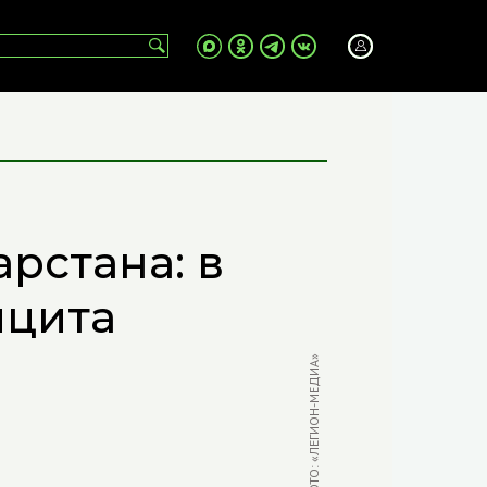
рстана: в
ицита
ФОТО: «ЛЕГИОН-МЕДИА»