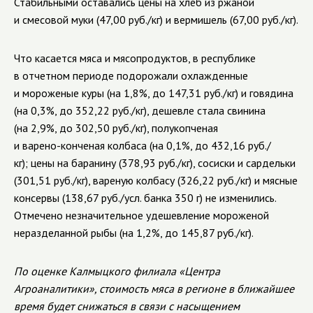
Стабильными оставались цены на хлеб из ржаной
и смесовой муки (47,00 руб./кг) и вермишель (67,00 руб./кг).
Что касается мяса и мясопродуктов, в республике
в отчетном периоде подорожали охлажденные
и мороженые куры (на 1,8%, до 147,31 руб./кг) и говядина
(на 0,3%, до 352,22 руб./кг), дешевле стала свинина
(на 2,9%, до 302,50 руб./кг), полукопченая
и
варено-конченая
колбаса (на 0,1%, до 432,16 руб./
кг); цены на баранину (378,93 руб./кг), сосиски и сардельки
(301,51 руб./кг), вареную колбасу (326,22 руб./кг) и мясные
консервы (138,67 руб./усл. банка 350 г
) не изменились.
Отмечено незначительное удешевление
мороженой
неразделанной рыбы (на 1,2%, до 145,87 руб./кг).
По оценке Калмыцкого филиала «Центра
Агроаналитики», стоимость мяса в регионе в ближайшее
время будет снижаться в связи с насыщением