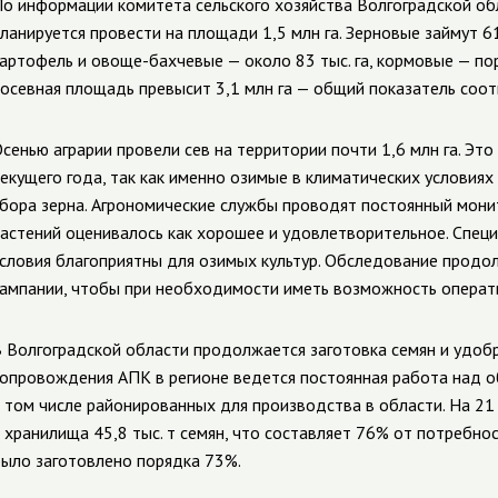
о информации комитета сельского хозяйства Волгоградской обла
ланируется провести на площади 1,5 млн га. Зерновые займут 615 
артофель и овоще-бахчевые — около 83 тыс. га, кормовые — пор
осевная площадь превысит 3,1 млн га — общий показатель соот
сенью аграрии провели сев на территории почти 1,6 млн га. Э
екущего года, так как именно озимые в климатических условия
бора зерна. Агрономические службы проводят постоянный мони
астений оценивалось как хорошее и удовлетворительное. Спец
словия благоприятны для озимых культур. Обследование продо
ампании, чтобы при необходимости иметь возможность операти
 Волгоградской области продолжается заготовка семян и удобр
опровождения АПК в регионе ведется постоянная работа над о
 том числе районированных для производства в области. На 21 
 хранилища 45,8 тыс. т семян, что составляет 76% от потребно
ыло заготовлено порядка 73%.