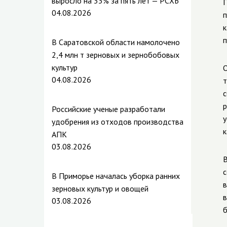
выросло на 33% за пять лет — РСХБ
П
04.08.2026
п
к
п
В Саратовской области намолочено
2,4 млн т зерновых и зернобобовых
культур
О
04.08.2026
т
с
р
Российские ученые разработали
у
удобрения из отходов производства
к
АПК
03.08.2026
В
с
В Приморье началась уборка ранних
в
зерновых культур и овощей
в
03.08.2026
б