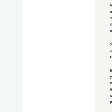
Ч
п
з
о
п
У
з
с
В
у
о
а
о
р