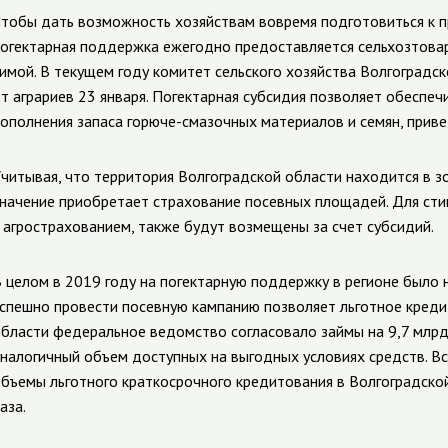
тобы дать возможность хозяйствам вовремя подготовиться к 
огектарная поддержка ежегодно предоставляется сельхозтов
имой. В текущем году комитет сельского хозяйства Волгоградс
т аграриев 23 января. Погектарная субсидия позволяет обеспе
ополнения запаса горюче-смазочных материалов и семян, приве
читывая, что территория Волгоградской области находится в з
начение приобретает страхование посевных площадей. Для сти
 агрострахованием, также будут возмещены за счет субсидий.
 целом в 2019 году на погектарную поддержку в регионе было 
спешно провести посевную кампанию позволяет льготное креди
бласти федеральное ведомство согласовало займы на 9,7 млрд 
налогичный объем доступных на выгодных условиях средств. Вс
бъемы льготного краткосрочного кредитования в Волгоградско
аза.