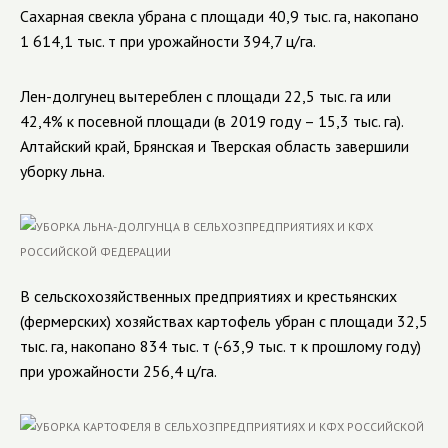
Сахарная свекла убрана с площади 40
,9
тыс. га, накопано
1 614,1
тыс. т при урожайности 394,7 ц/га.
Лен-долгунец вытереблен с площади
22,5
тыс. га или
42,4% к посевной площади (
в 2019 году – 15,3 тыс. га)
.
Алтайский край, Брянская и Тверская область завершили
уборку льна.
В сельскохозяйственных предприятиях и крестьянских
(фермерских) хозяйствах картофель убран с площади 32,5
тыс. га, накопано
834
тыс. т (
-63,9
тыс. т к прошлому году)
при урожайности
256,4
ц/га.