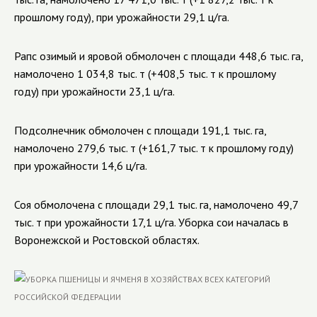
прошлому году), при урожайности 29
,1
ц/га.
Рапс озимый и яровой обмолочен
с площади
448,6
тыс. га,
намолочено
1 034,8
тыс. т (+
408,5
тыс. т к прошлому
году) при урожайности 23
,1
ц/га.
Подсолнечник обмолочен с площади
191,1
тыс. га,
намолочено
279,6
тыс. т (+
161,7
тыс. т к прошлому году)
при урожайности 14
,6
ц/га.
Соя обмолочена с площади
29,1
тыс. га, намолочено
49,7
тыс. т при урожайности 17
,1
ц/га. Уборка сои началась в
Воронежской и Ростовской областях.