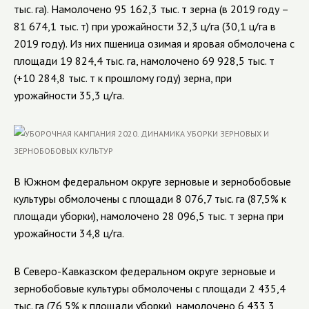
тыс. га). Намолочено 95 162,3 тыс. т зерна (в 2019 году –
81 674,1 тыс. т) при урожайности 32,3 ц/га (30,1 ц/га в
2019 году). Из них пшеница озимая и яровая обмолочена с
площади
19 824,4
тыс. га, намолочено
69 928,5
тыс. т
(+
10 284,8
тыс. т к прошлому году) зерна, при
урожайности
35,3
ц/га.
В Южном федеральном округе зерновые и зернобобовые
культуры обмолочены с площади 8 076,7 тыс. га (87,5% к
площади уборки), намолочено 28 096,5 тыс. т зерна при
урожайности 34,8 ц/га.
В Северо-Кавказском федеральном округе зерновые и
зернобобовые культуры обмолочены с площади 2 435,4
тыс. га (76,5% к площади уборки), намолочено 6 433,3