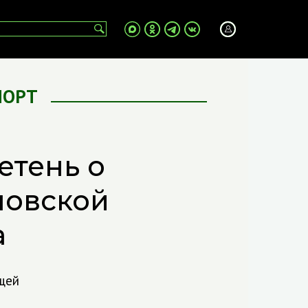
ПОРТ
етень о
новской
а
ощей