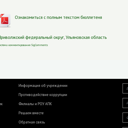
Ознакомиться с полным текстом бюллетеня
риволжский федеральный округ
,
Ульяновская область
истема комментирования SigComments
Информация об учреждении
Противодействие коррупции
ик
Филиалы и РОУ АПК
Решаем вместе
Обратная связь