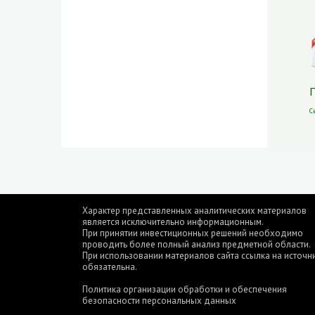
П
С
Характер представленных аналитических материалов
является исключительно информационным.
При принятии инвестиционных решений необходимо
проводить более полный анализ предметной области.
При использовании материалов сайта ссылка на источн
обязательна.
Политика организации обработки и обеспечения
безопасности персональных данных