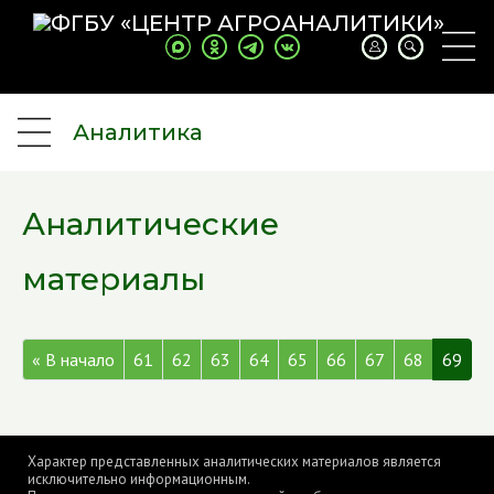
Аналитика
Аналитические
материалы
« В начало
61
62
63
64
65
66
67
68
69
Характер представленных аналитических материалов является
исключительно информационным.