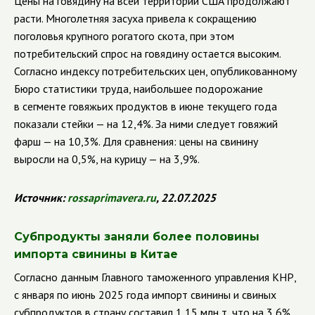
Цены на говядину на всей территории США продолжают
расти. Многолетняя засуха привела к сокращению
поголовья крупного рогатого скота, при этом
потребительский спрос на говядину остается высоким.
Согласно индексу потребительских цен, опубликованному
Бюро статистики труда, наибольшее подорожание
в сегменте говяжьих продуктов в июне текущего года
показали стейки — на 12,4%. За ними следует говяжий
фарш — на 10,3%. Для сравнения: цены на свинину
выросли на 0,5%, на курицу — на 3,9%.
Источник:
rossaprimavera.ru
, 22.07.2025
Субпродукты заняли более половины
импорта свинины в Китае
Согласно данным Главного таможенного управления КНР,
с января по июнь 2025 года импорт свинины и свиных
субпродуктов в страну составил 1,15 млн т, что на 3,6%