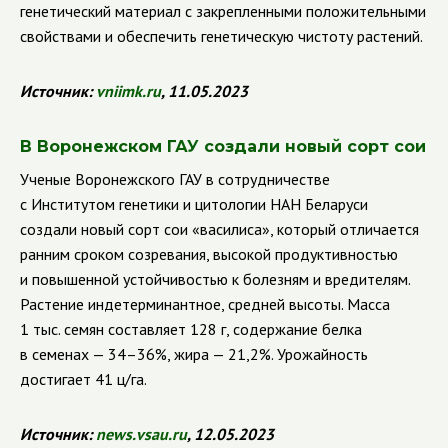
генетический материал с закрепленными положительными
свойствами и обеспечить генетическую чистоту растений.
Источник
:
vniimk
.
ru
, 11.05.2023
В Воронежском ГАУ создали новый сорт сои
Ученые Воронежского ГАУ в сотрудничестве
с Институтом генетики и цитологии НАН Беларуси
создали новый сорт сои «василиса», который отличается
ранним сроком созревания, высокой продуктивностью
и повышенной устойчивостью к болезням и вредителям.
Растение индетерминантное, средней высоты. Масса
1 тыс. семян составляет 128 г, содержание белка
в семенах — 34–36%, жира — 21,2%. Урожайность
достигает 41 ц/га.
Источник
:
news
.
vsau
.
ru
, 12.05.2023