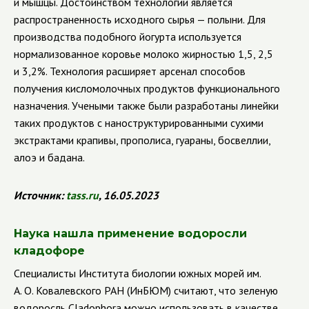
и мышцы. Достоинством технологии является
распространенность исходного сырья — полыни. Для
производства подобного йогурта используется
нормализованное коровье молоко жирностью 1,5, 2,5
и 3,2%. Технология расширяет арсенал способов
получения кисломолочных продуктов функционального
назначения. Учеными также были разработаны линейки
таких продуктов с наноструктурированными сухими
экстрактами крапивы, прополиса, гуараны, босвеллии,
алоэ и бадана.
Источник
:
tass
.
ru
, 16.05.2023
Наука нашла применение водоросли
кладофоре
Специалисты Института биологии южных морей им.
А. О. Ковалевского РАН (ИнБЮМ) считают, что зеленую
водоросль Cladophora можно использовать в качестве