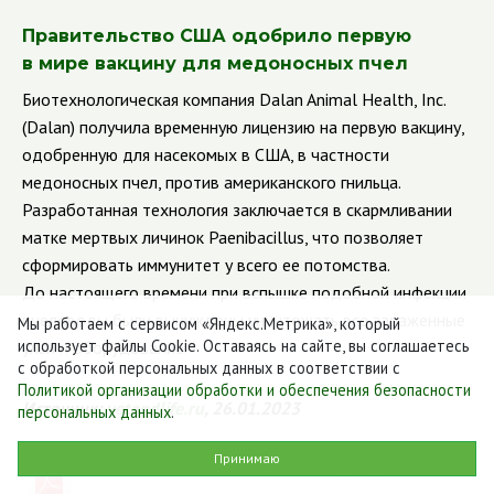
Правительство США одобрило первую
в мире вакцину для медоносных пчел
Биотехнологическая компания Dalan Animal Health, Inc.
(Dalan) получила временную лицензию на первую вакцину,
одобренную для насекомых в США, в частности
медоносных пчел, против американского гнильца.
Разработанная технология заключается в скармливании
матке мертвых личинок Paenibacillus, что позволяет
сформировать иммунитет у всего ее потомства.
До настоящего времени при вспышке подобной инфекции
пчеловоды были вынуждены уничтожать все зараженные
Мы работаем с сервисом «Яндекс.Метрика», который
использует файлы Cookie. Оставаясь на сайте, вы соглашаетесь
ульи и оборудование.
с обработкой персональных данных в соответствии с
Политикой организации обработки и обеспечения безопасности
Источник:
vetandlife.ru
, 26.01.2023
персональных данных
.
Принимаю
Ознакомиться с полным текстом дайджеста