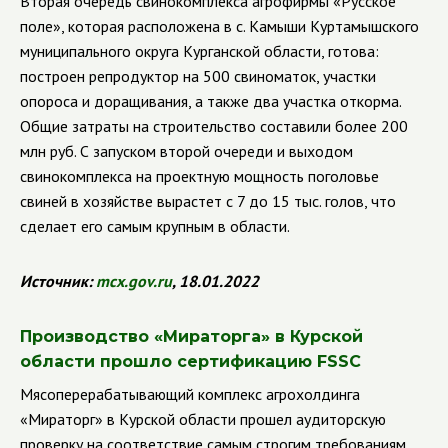
Вторая очередь свинокомплекса агрофирмы
«Русское
поле», которая расположена в с. Камыши Куртамышского
муниципального округа Курганской области, готова:
построен репродуктор на 500 свиноматок, участки
опороса и доращивания, а также два участка откорма.
Общие затраты на строительство составили более 200
млн руб. С запуском второй очереди и выходом
свинокомплекса на проектную мощность поголовье
свиней в хозяйстве вырастет с 7 до 15 тыс. голов, что
сделает его самым крупным в области.
Источник:
mcx.gov.ru
, 18.01.2022
Производство
«Мираторга» в Курской
области прошло сертификацию
FSSC
Мясоперерабатывающий комплекс агрохолдинга
«Мираторг» в Курской области прошел аудиторскую
проверку на соответствие самым строгим требованиям