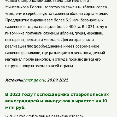
«Сады Ставрополья» завоевало две медали от
Минсельхоза России: золотую за саженцы яблони сорта
«голден» и серебряную за саженцы яблони сорта «гала».
Предприятие выращивает более 3,5 млн безвирусных
саженцев в год на площади более 400 га.
В 2021 году в
питомнике получили саженцы яблони, груши, черешни,
нектарина, персика и миндаля. Для их хранения и
реализации плодообъединение имеет современное
саженцехранилище, где размещается весь посадочный
материал после выкопки, и откуда производится его
отгрузка покупателям со всей страны.
Источник:
mcx
.
gov
.
ru
, 29.09.2021
В 2022 году господдержка ставропольских
виноградарей и виноделов вырастет на 10
млн руб.
В 2022 году субсидии на развитие отрасли