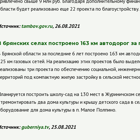
ривлечено свыше 9 млн руб.
Благодаря дополнительному финан
бласти будет реализовано еще 22 проекта по благоустройству.
сточник:
tambov.gov.ru
, 26.08.2021
В брянских селах построено 163 км автодорог за
 Брянской области за последние 6 лет построено 163 км авто
25 км газовых сетей. На реализацию этих проектов было выделе
еализованы три проекта по обеспечению социальной, инженерн
ерриторий под компактную жилую застройку в сельской местнос
ланируется построить школу-сад на 130 мест в Журиничском се
тремонтировать два дома культуры и крышу детского сада в се
борудование для дома культуры в п. Малое Полпино.
сточник:
guberniya.tv
, 25.08.2021