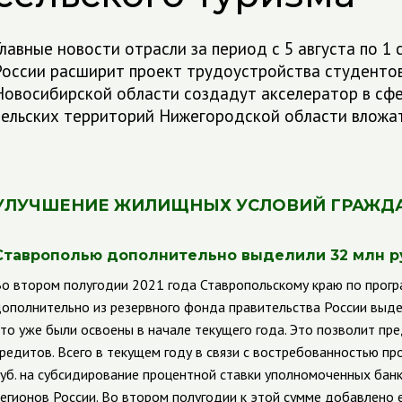
Главные новости отрасли за период с 5 августа по 1
России расширит проект трудоустройства студентов 
Новосибирской области создадут акселератор в сфер
сельских территорий Нижегородской области вложат
УЛУЧШЕНИЕ ЖИЛИЩНЫХ УСЛОВИЙ ГРАЖД
Ставрополью дополнительно выделили 32 млн ру
о втором полугодии 2021 года Ставропольскому краю по прогр
ополнительно из резервного фонда правительства России выдели
то уже были освоены в начале текущего года. Это позволит пр
редитов. Всего в текущем году в связи с востребованностью п
уб. на субсидирование процентной ставки уполномоченных банк
егионов России. Во втором полугодии к этой сумме добавлено 