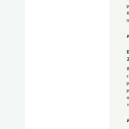
р
К
п
И
В
с
р
р
о
т
И