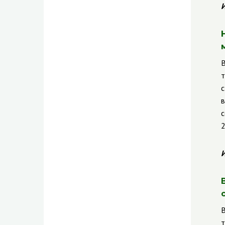
И
В
т
с
в
с
2
И
В
т