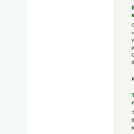
С
«
у
р
С
б
И
Т
б
в