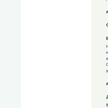
И
Н
г
о
С
у
И
В