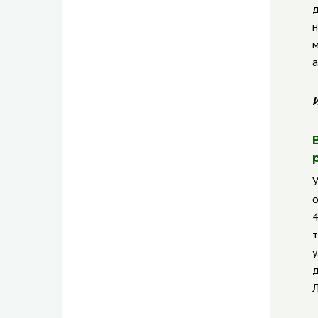
д
н
м
а
И
У
о
4
т
у
д
Л