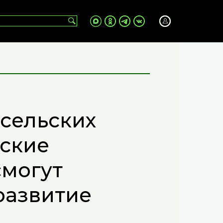
 сельских
йские
смогут
развитие