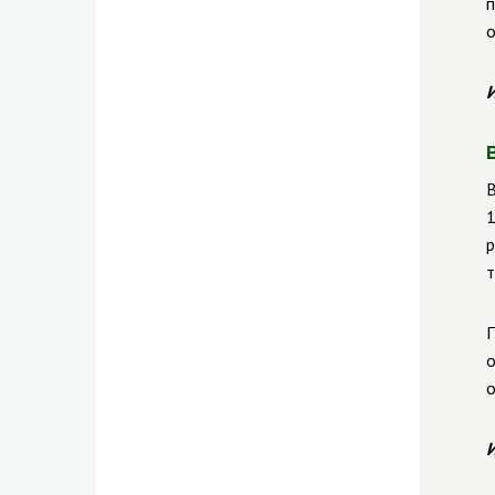
п
о
И
В
1
р
т
П
о
о
И