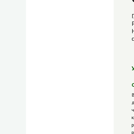
В
д
ч
к
р
р