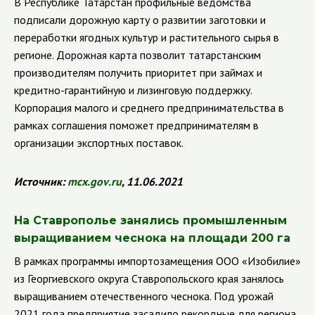
В Республике Татарстан профильные ведомства
подписали дорожную карту о развитии заготовки и
переработки ягодных культур и растительного сырья в
регионе.
Дорожная карта позволит татарстанским
производителям получить приоритет при займах и
кредитно-гарантийную и лизинговую поддержку.
Корпорация малого и среднего предпринимательства в
рамках соглашения поможет предпринимателям в
организации экспортных поставок.
Источник:
mcx
.
gov
.
ru
, 11.06.2021
На Ставрополье занялись промышленным
выращиванием чеснока на площади 200 га
В рамках программы импортозамещения ООО «Изобилие»
из Георгиевского округа Ставропольского края занялось
выращиванием отечественного чеснока. Под урожай
2021 года предприятие засадило рекордные для региона