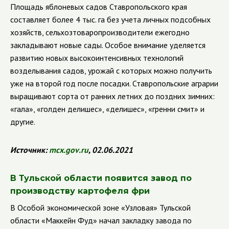
Площадь яблоневых садов Ставропольского края
составляет более 4 тыс. га без учета личных подсобных
хозяйств, сельхозтоваропроизводители ежегодно
закладывают новые сады. Особое внимание уделяется
развитию новых высокоинтенсивных технологий
возделывания садов, урожай с которых можно получить
уже на второй год после посадки.
Ставропольские аграрии
выращивают сорта от ранних летних до поздних зимних:
«гала», «голден делишес», «делишес», «гренни смит» и
другие.
Источник:
mcx
.
gov
.
ru
, 02.06.2021
В Тульской области появится завод по
производству картофеля фри
В Особой экономической зоне «Узловая» Тульской
области «Маккейн Фуд» начал закладку завода по