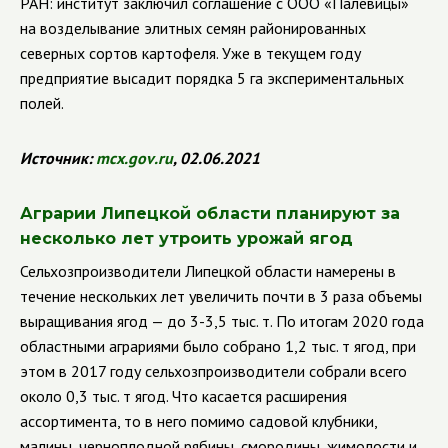
РАН: институт заключил соглашение с ООО «Палевицы»
на возделывание элитных семян районированных
северных сортов картофеля. Уже в текущем году
предприятие высадит порядка 5 га экспериментальных
полей.
Источник:
mcx
.
gov
.
ru
, 02.06.2021
Аграрии Липецкой области планируют за
несколько лет утроить урожай ягод
Сельхозпроизводители Липецкой области намерены в
течение нескольких лет увеличить почти в 3 раза объемы
выращивания ягод — до 3-3,5 тыс. т. По итогам 2020 года
областными аграриями было собрано 1,2 тыс. т ягод, при
этом в 2017 году сельхозпроизводители собрали всего
около 0,3 тыс. т ягод.
Что касается расширения
ассортимента, то в него помимо садовой клубники,
малины, черноплодной рябины, смородины, жимолости и