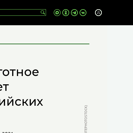
готное
ет
сийских