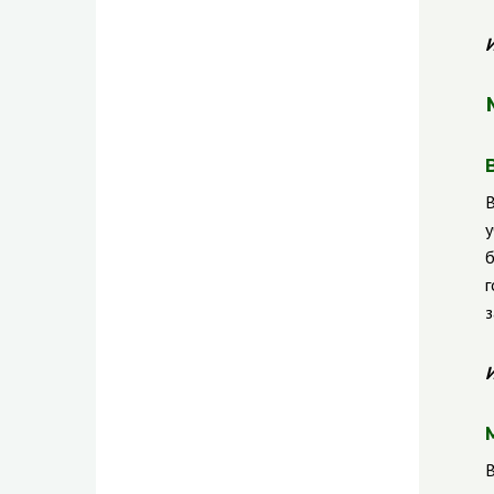
И
В
у
б
г
з
И
В