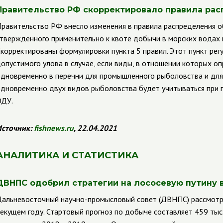
Правительство РФ скорректировало правила ра
равительство РФ внесло изменения в правила распределения о
твержденного применительно к квоте добычи в морских водах 
корректированы формулировки пункта 5 правил. Этот пункт рег
опустимого улова в случае, если виды, в отношении которых оп
дновременно в перечни для промышленного рыболовства и для
дновременно двух видов рыболовства будет учитываться при п
ОДУ
.
сточник:
fishnews
.
ru
, 22.04.2021
АНАЛИТИКА И СТАТИСТИКА
ДВНПС одобрил стратегии на лососевую путину в
альневосточный научно-промысловый совет (ДВНПС) рассмотре
екущем году. Стартовый прогноз по добыче составляет 459 тыс.