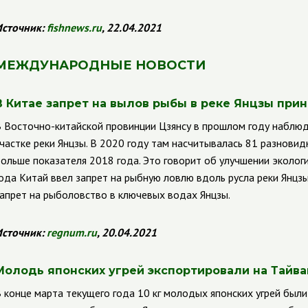
сточник:
fishnews
.
ru
, 22.04.2021
МЕЖДУНАРОДНЫЕ НОВОСТИ
В Китае запрет на вылов рыбы в реке Янцзы при
 Восточно-китайской провинции Цзянсу в прошлом году наблюд
частке реки Янцзы. В 2020 году там насчитывалась 81 разновид
ольше показателя 2018 года. Это говорит об улучшении эколог
ода Китай ввел запрет на рыбную ловлю вдоль русла реки Янцзы
апрет на рыболовство в ключевых водах Янцзы.
сточник:
regnum
.
ru
, 20.04.2021
Молодь японских угрей экспортировали на Тайва
 конце марта текущего года 10 кг молодых японских угрей были