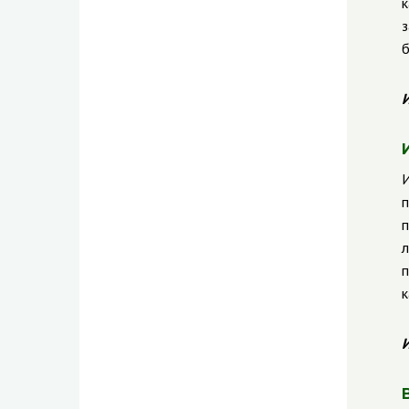
к
з
б
И
И
п
п
л
п
к
И