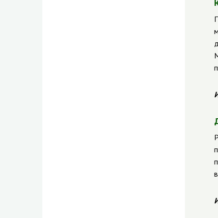
П
м
д
М
п
И
Р
п
п
в
И