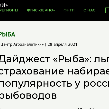
РЕГИОНЫ
ФГИС «ЗЕРНО»
ФНТП
О НАС
РЫБА
«Центр Агроаналитики» | 28 апреля 2021
Дайджест «Рыба»: ль
страхование набира
популярность у рос
рыбоводов