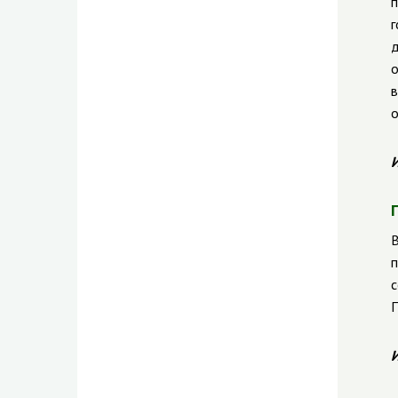
п
г
д
о
в
о
И
В
п
с
П
И