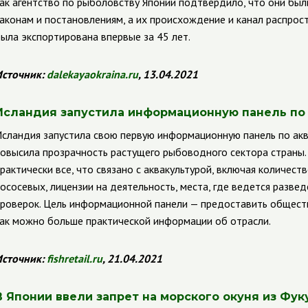
ак агентство по рыболовству Японии подтвердило, что они бы
аконам и постановлениям, а их происхождение и канал распрост
ыла экспортирована впервые за 45 лет.
сточник:
dalekayaokraina
.
ru
, 13.04.2021
Исландия запустила информационную панель по 
сландия запустила свою первую информационную панель по акв
овысила прозрачность растущего рыбоводного сектора страны.
рактически все, что связано с аквакультурой, включая количес
ососевых, лицензии на деятельность, места, где ведется разве
роверок. Цель информационной панели — предоставить общест
ак можно больше практической информации об отрасли.
сточник:
fishretail
.
ru
, 21.04.2021
В Японии ввели запрет на морского окуня из Фу