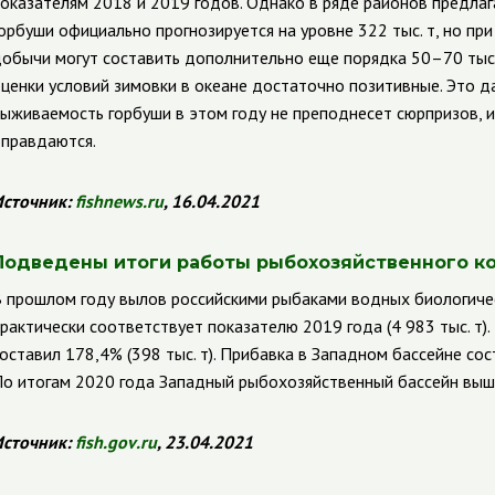
оказателям 2018 и 2019 годов. Однако в ряде районов предлаг
орбуши официально прогнозируется на уровне 322 тыс. т, но п
обычи могут составить дополнительно еще порядка 50–70 тыс.
ценки условий зимовки в океане достаточно позитивные. Это да
ыживаемость горбуши в этом году не преподнесет сюрпризов, 
правдаются.
сточник:
fishnews
.
ru
, 16.04.2021
Подведены итоги работы рыбохозяйственного ко
 прошлом году вылов российскими рыбаками водных биологическ
рактически соответствует показателю 2019 года (4 983 тыс. т)
оставил 178,4% (398 тыс. т). Прибавка в Западном бассейне со
о итогам 2020 года Западный рыбохозяйственный бассейн выше
сточник:
fish
.
gov
.
ru
, 23.04.2021