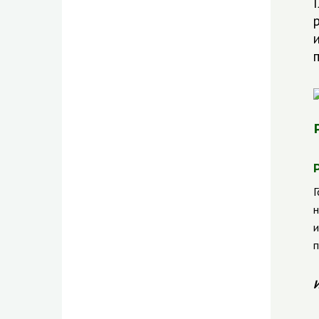
Г
н
и
п
И