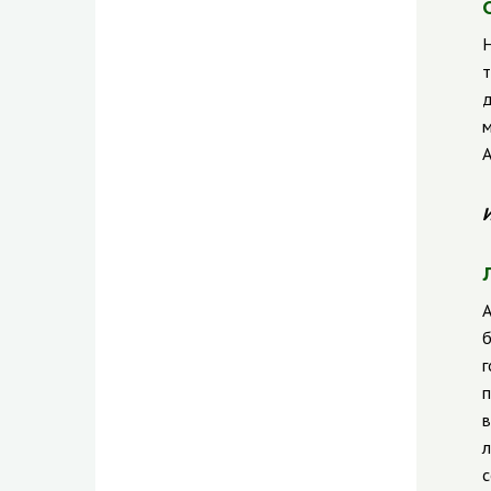
Н
т
д
м
А
И
А
б
г
п
в
л
с