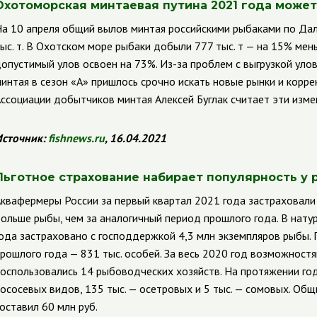
Охотоморская минтаевая путина 2021 года может
а 10 апреля общий вылов минтая российскими рыбаками по Да
ыс. т. В Охотском море рыбаки добыли 777 тыс. т — на 15% ме
опустимый улов освоен на 73%. Из-за проблем с выгрузкой уло
интая в сезон «А» пришлось срочно искать новые рынки и корре
ссоциации добытчиков минтая Алексей Буглак считает эти изме
сточник:
fishnews
.
ru
, 16.04.2021
Льготное страхование набирает популярность у 
квафермеры России за первый квартал 2021 года застраховали 
ольше рыбы, чем за аналогичный период прошлого года. В нату
ода застраховано с господдержкой 4,3 млн экземпляров рыбы. 
рошлого года — 831 тыс. особей. За весь 2020 год возможност
оспользовались 14 рыбоводческих хозяйств. На протяжении го
ососевых видов, 135 тыс. — осетровых и 5 тыс. — сомовых. Об
оставил 60 млн руб.