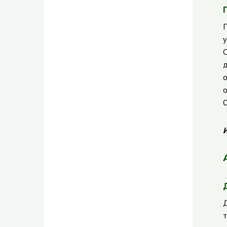
П
у
С
д
о
о
И
Д
т