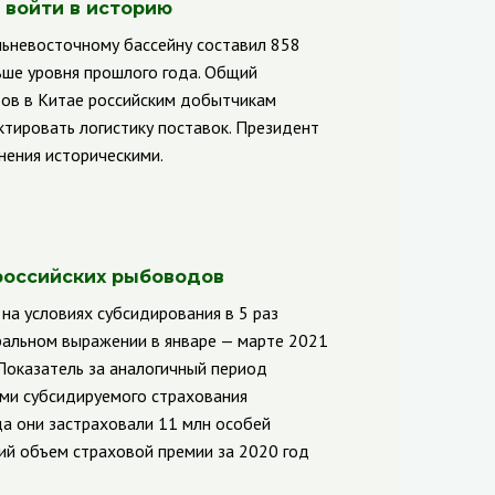
 войти в историю
льневосточному бассейну составил 858
ньше уровня прошлого года. Общий
вов в Китае российским добытчикам
ктировать логистику поставок. Президент
нения историческими.
российских рыбоводов
на условиях субсидирования в 5 раз
ральном выражении в январе — марте 2021
Показатель за аналогичный период
ями субсидируемого страхования
да они застраховали 11 млн особей
щий объем страховой премии за 2020 год