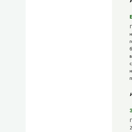
И
П
н
г
б
в
с
н
п
И
П
2