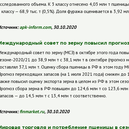
сследованного объема. К 3 классу отнесено 4,03 млн т пшеницы (2
 классу — 68,9 тыс. т (0,5%). Доля фуража оценивается в 3,92 млн
сточник:
apk
-
inform
.
com
,
30.10.2020
Международный совет по зерну повысил прогноз
еждународный совет по зерну (МСЗ) в октябре этого года повы
езоне-2020/21 до 38,9 млн т с 38,1 млн т в сентябре (прогноз не
оставлял 37,1 млн т. Оценку сбора пшеницы в РФ в этом году МСЗ
рогноз переходящих запасов (на 1 июля 2021 года) снижен до 1
акже повысил оценку экспорта зерна в целом из РФ в этом сезон
рогноз сбора зерна в РФ повышен до 124,6 млн т со 123,6 млн 
апасов — до 14,5 млн т с 13,4 млн т соответственно.
сточник:
finmarket
.
ru
, 30.10.2020
Мировая торговля и потребление пшеницы в сез