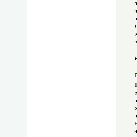
п
п
п
з
э
э
И
В
о
п
р
н
Р
н