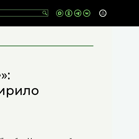
»:
ирило