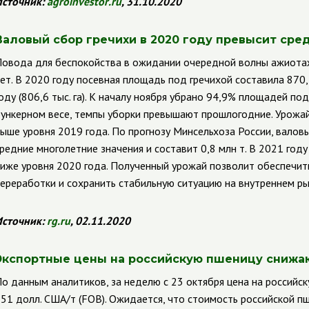
сточник:
agroinvestor
.
ru
, 31.10.2020
Валовый сбор гречихи в 2020 году превысит сре
овода для беспокойства в ожидании очередной волны ажиотажн
ет
. В 2020 году посевная площадь под гречихой составила 870,7
оду (806,6 тыс. га). К началу ноября убрано 94,9% площадей под
ункерном весе, темпы уборки превышают прошлогодние. Урожайн
ыше уровня 2019 года. По прогнозу Минсельхоза России, валовы
редние многолетние значения и составит 0,8 млн т. В 2021 год
иже уровня 2020 года. Полученный урожай позволит обеспечит
ереработки и сохранить стабильную ситуацию на внутреннем ры
сточник:
rg
.
ru
, 02.11.2020
Экспортные цены на российскую пшеницу снижа
о данным аналитиков, за неделю с 23 октября цена на российск
51 долл. США/т (
FOB
).
Ожидается, что стоимость российской пш