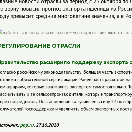
Главные новости отрасли за период с 23 октября по
по зерну повысил прогноз экспорта пшеницы из Росси
году превысит средние многолетние значения, а в Р
РЕГУЛИРОВАНИЕ ОТРАСЛИ
Правительство расширило поддержку экспорта 
огласно российскому законодательству, большая часть экспор
одлежит обязательной сертификации. Ранее часть расходов на
ем аграриям, которые занимались экспортом самостоятельно. Т
ассчитывать и те сельхозпроизводители, которые транспортир
ерез посредников. Постановление, вступившее в силу 27 октяб
олучателей господдержки и увеличить объем экспортных поста
сточник:
pnp
.
ru
, 27.10.2020