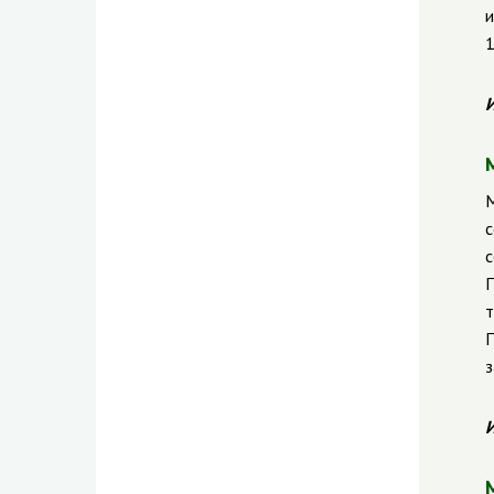
и
1
И
М
с
с
П
т
П
з
И