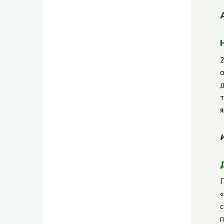
2
о
д
т
я
И
П
«
с
п