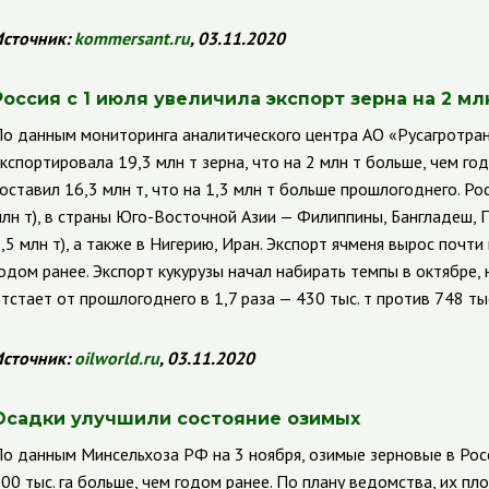
сточник:
kommersant
.
ru
, 03.11.2020
Россия с 1 июля увеличила экспорт зерна на 2 мл
о данным мониторинга аналитического центра АО
«Русагротран
кспортировала 19,3 млн т зерна, что на 2 млн т больше, чем год
оставил 16,3 млн т, что на 1,3 млн т больше прошлогоднего. Рос
лн т), в страны Юго-Восточной Азии — Филиппины, Бангладеш, П
,5 млн т), а также в Нигерию, Иран. Экспорт ячменя вырос почти 
одом ранее. Экспорт кукурузы начал набирать темпы в октябре,
тстает от прошлогоднего в 1,7 раза — 430 тыс. т против 748 тыс
сточник:
oilworld
.
ru
, 03.11.2020
Осадки улучшили состояние озимых
о данным Минсельхоза РФ на 3 ноября, озимые зерновые в Росс
00 тыс. га больше, чем годом ранее. По плану ведомства, их пл