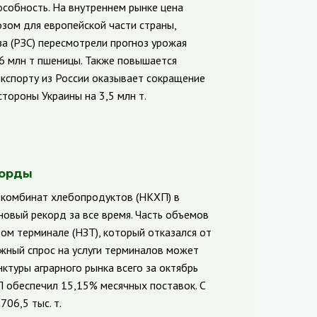
особность.
На внутреннем рынке цена
возом для европейской части страны,
за (РЗС) пересмотрели прогноз урожая
,6 млн т пшеницы. Также повышается
кспорту из России оказывает сокращение
стороны Украины на 3,5 млн т.
корды
комбинат хлебопродуктов (НКХП) в
новый рекорд за все время.
Часть объемов
ом терминале (НЗТ), который отказался от
жный спрос на услуги терминалов может
туры аграрного рынка всего за октябрь
П обеспечил 15,15% месячных поставок. С
06,5 тыс. т.