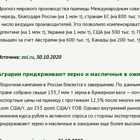
рогноз мирового производства пшеницы Международным совет
чередь, благодаря России (на 1 млн т), странам ЕС (на 800 тыс. 
 число ведущих производителей. Это позволило компенсироват
ргентине (на 1 млн т), Украине (на 1 млн т), США (на 300 тыс. т
овышен за счет Австралии (на 600 тыс. т), Канады (на 200 тыс. т), 
сточник:
zol
.
ru
, 30.10.2020
Аграрии придерживают зерно и масличные в ожи
борочная кампания в России близится к завершению. По данным
тране собрано свыше 133,7 млн т зерна в бункерном весе — почт
кспортные цены на пшеницу с протеином 12,5% после многих не
олл. США/т, до 253 долл. США/т
FOB
.
Однако внутренний рынок
нижения курса рубля и активного спроса со стороны экспортеро
ридерживают зерно и масличные в ожидании еще более высоких