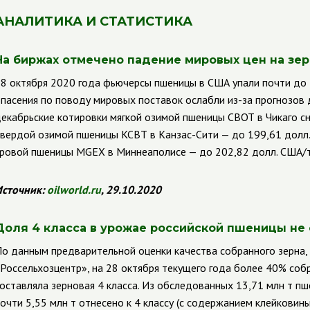
АНАЛИТИКА И СТАТИСТИКА
На биржах отмечено падение мировых цен на зе
8 октября 2020 года фьючерсы пшеницы в США упали почти до 
пасения по поводу мировых поставок ослабли из-за прогнозов 
екабрьские котировки мягкой озимой пшеницы
CBOT
в Чикаго с
вердой озимой пшеницы
KCBT
в Канзас-Сити — до 199,61 долл
ровой пшеницы
MGEX
в Миннеаполисе — до 202,82 долл. США/т
сточник:
oilworld
.
ru
, 29.10.2020
Доля 4 класса в урожае российской пшеницы не
о данным предварительной оценки качества собранного зерна
Россельхозцентр», на 28 октября текущего года более 40% со
оставляла зерновая 4 класса. Из обследованных 13,71 млн т п
очти 5,55 млн т отнесено к 4 классу (с содержанием клейковин