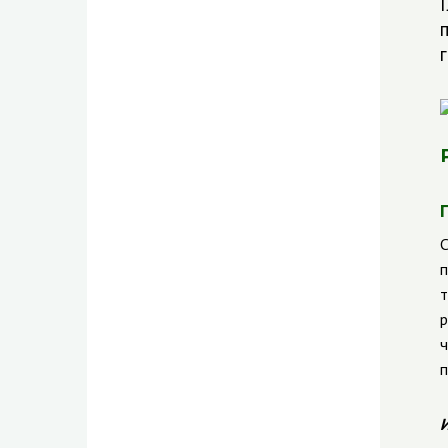
С
п
т
р
ч
п
И