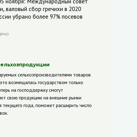
 05 ноября: Международный совет
и, валовый сбор гречихи в 2020
оссии убрано более 97% посевов
сельхозпродукции
тируемых сельхозпроизводителями товаров
 это возмещалась государством только
еперь на господдержку смогут
уют свою продукцию на внешние рынки
ря текущего года, поможет расширить число
вок.