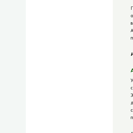
П
о
в
А
п
И
У
с
Э
д
с
п