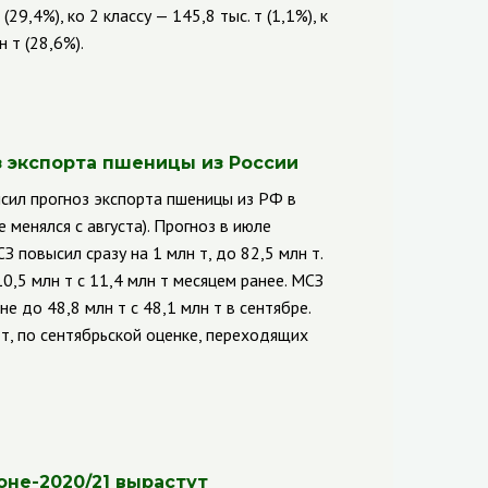
9,4%), ко 2 классу — 145,8 тыс. т (1,1%), к
 т (28,6%).
 экспорта пшеницы из Р
оссии
сил прогноз экспорта пшеницы из РФ в
 менялся с августа). Прогноз в июле
 повысил сразу на 1 млн т, до 82,5 млн т.
0,5 млн т с 11,4 млн т месяцем ранее. МСЗ
е до 48,8 млн т с 48,1 млн т в сентябре.
т, по сентябрьской оценке, переходящих
оне
-2020/21 вырастут