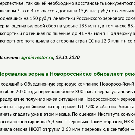
ерспективе, так как ей необходимо восстановить конкурентосп
шеницы 3-го и 4-го классов достигла 15,6 тыс. руб./т с самовы
однявшись на 150 руб./т. Аналитики Российского зернового сою
ерна, оценив валовой сбор на уровне 133 млн т, в том числе 83
кспортный потенциал по пшенице до 41–42 млн т. Поддержку э
кспортного потенциала со стороны стран ЕС на 12,9 млн т и со 
сточник:
agroinvestor
.
ru
, 03.11.2020
Перевалка зерна в Новороссийске обновляет ре
ходящий в Объединенную зерновую компанию Новороссийский 
ктябре 2020 года перевалил более 800 тыс. т зерна, установив 
редприятие получило из-за ситуации на Новороссийском зернов
аботы с крупнейшими экспортерами ТД РИФ и
«Астон». Ажиота
ачать спадать уже в этом месяце.
По оценкам Института конъюнк
оссия экспортировала 5,3 млн т зерновых. Таким образом, НКХ
ачала сезона НКХП отгрузил 2,68 млн т зерновых, в сентябре — 7