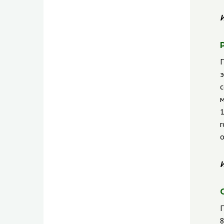
И
П
э
с
м
1
г
о
И
П
8