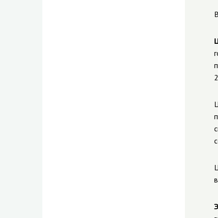
В
г
п
2
Ц
п
с
с
Ц
в