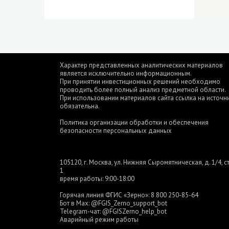
Характер представленных аналитических материалов
является исключительно информационным.
При принятии инвестиционных решений необходимо
проводить более полный анализ предметной области.
При использовании материалов сайта ссылка на источн
обязательна.
Политика организации обработки и обеспечения
безопасности персональных данных
105120, г. Москва, ул. Нижняя Сыромятническая, д. 1/4, ст
1
время работы: 9:00-18:00
Горячая линия ФГИС «Зерно»:
8 800 250-85-64
Бот в Max:
@FGIS_Zerno_support_bot
Telegram-чат:
@FGISZerno_help_bot
Аварийный режим работы