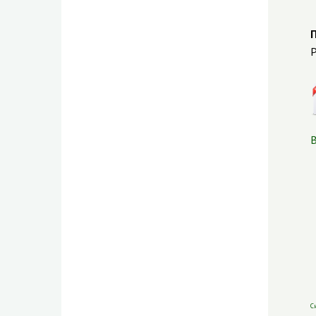
Р
В
С