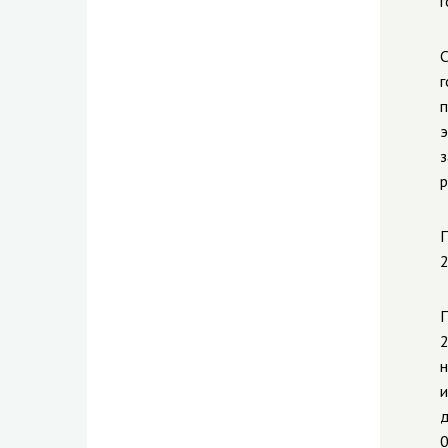
г
С
г
п
э
з
р
П
2
П
2
н
и
д
0