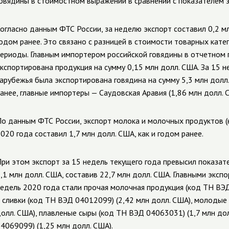
овядины в стоимостном выражении в сравнении с показателем з
огласно данным ФТС России, за неделю экспорт составил 0,2 м
одом ранее. Это связано с разницей в стоимости товарных катег
ериоды. Главным импортером российской говядины в отчетном п
кспортирована продукция на сумму 0,15 млн долл. США. За 15 н
арубежья была экспортирована говядина на сумму 5,3 млн долл
анее, главные импортеры — Саудовская Аравия (1,86 млн долл. С
о данным ФТС России, экспорт молока и молочных продуктов 
020 года составил 1,7 млн долл. США, как и годом ранее.
ри этом экспорт за 15 недель текущего года превысил показат
,1 млн долл. США, составив 22,7 млн долл. США. Главными экс
едель 2020 года стали прочая молочная продукция (код ТН ВЭД
 сливки (код ТН ВЭД 04012099) (2,42 млн долл. США), молодые
олл. США), плавленые сыры (код ТН ВЭД 04063031) (1,7 млн до
4069099) (1,25 млн долл. США).